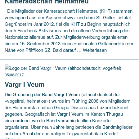
Kameradschaft Heimattreu
Die Mitglieder der Kameradschaft Heimattreu (KHT) stammen
vorwiegend aus der Ausserschwyz und dem St. Galler Linthtal.
Gegründet im Jahr 2012, fiel die KHT zu Beginn hauptsächlich
durch Facebook-Aktivismus und die offene Verherrlichung des
Nationalsozialismus auf. Zur Mitgliederwerbung organisierten
sie am 15. September 2013 einen «nationalen Grillabend» in der
Nähe von Pfäffikon SZ. Bald darauf …
Weiterlesen
05/06/2017
Vargr I Veum
Die Gründung der Band Vargr I Veum (althochdeutsch für
«vogelfrei, heimatlos») wurde im Frühling 2006 von Mitgliedern
der Hammerskin-nahen Gruppe Dissens aus Luzern bekannt
gegeben. Geografisch ist Vargr I Veum im Kanton Thurgau
einzuordnen, wo die Band verschiedentlich Konzerte
organisierte. Über neun Jahre lang betrieben die Bandmitglieder
auf dem Areal der ehemaligen Teigwarenfabrik in Kradolf …