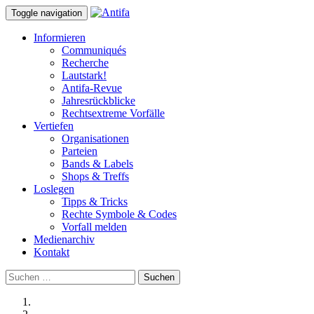
Toggle navigation
Informieren
Communiqués
Recherche
Lautstark!
Antifa-Revue
Jahresrückblicke
Rechtsextreme Vorfälle
Vertiefen
Organisationen
Parteien
Bands & Labels
Shops & Treffs
Loslegen
Tipps & Tricks
Rechte Symbole & Codes
Vorfall melden
Medienarchiv
Kontakt
Suchen
nach: