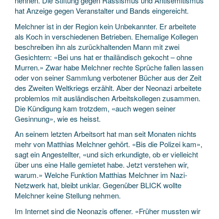
nennen. Die Stiftung gegen Rassismus und Antisemitismus
hat Anzeige gegen Veranstalter und Bands eingereicht.
Melchner ist in der Region kein Unbekannter. Er arbeitete
als Koch in verschiedenen Betrieben. Ehemalige Kollegen
beschreiben ihn als zurückhaltenden Mann mit zwei
Gesichtern: «Bei uns hat er thailändisch gekocht – ohne
Murren.» Zwar habe Melchner rechte Sprüche fallen lassen
oder von seiner Sammlung verbotener Bücher aus der Zeit
des Zweiten Weltkriegs erzählt. Aber der Neonazi arbeitete
problemlos mit ausländischen Arbeitskollegen zusammen.
Die Kündigung kam trotzdem, «auch wegen seiner
Gesinnung», wie es heisst.
An seinem letzten Arbeitsort hat man seit Monaten nichts
mehr von Matthias Melchner gehört. «Bis die Polizei kam»,
sagt ein Angestellter, «und sich erkundigte, ob er vielleicht
über uns eine Halle gemietet habe. Jetzt verstehen wir,
warum.» Welche Funktion Matthias Melchner im Nazi-
Netzwerk hat, bleibt unklar. Gegenüber BLICK wollte
Melchner keine Stellung nehmen.
Im Internet sind die Neonazis offener. «Früher mussten wir