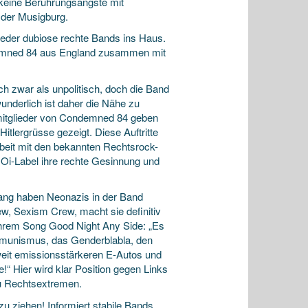
 keine Berührungsängste mit
 der Musigburg.
ieder dubiose rechte Bands ins Haus.
demned 84 aus England zusammen mit
ch zwar als unpolitisch, doch die Band
underlich ist daher die Nähe zu
itglieder von Condemned 84 geben
itlergrüsse gezeigt. Diese Auftritte
beit mit den bekannten Rechtsrock-
i-Label ihre rechte Gesinnung und
elang haben Neonazis in der Band
ew, Sexism Crew, macht sie definitiv
 ihrem Song Good Night Any Side: „Es
mmunismus, das Genderblabla, den
t emissionsstärkeren E-Autos und
e!“ Hier wird klar Position gegen Links
zu Rechtsextremen.
u ziehen! Informiert stabile Bands,