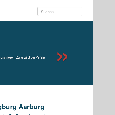
Suchen
Next
nach:
onstrieren. Zwar wird der Verein
igburg Aarburg