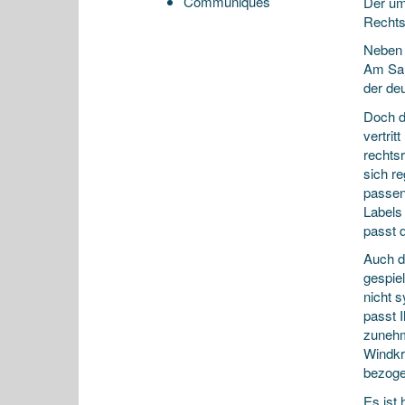
Communiqués
Der um
Rechts
Neben 
Am Sam
der de
Doch d
vertri
rechts
sich re
passen
Labels
passt 
Auch d
gespie
nicht 
passt 
zunehm
Windkra
bezoge
Es ist 