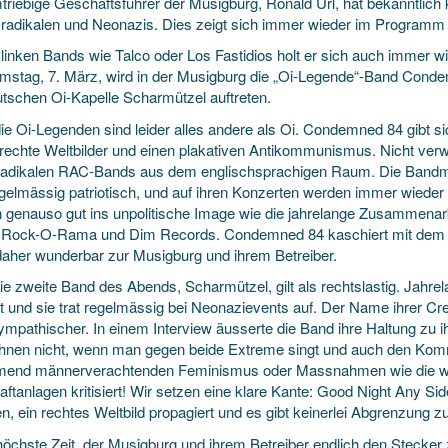
triebige Geschäftsführer der Musigburg, Ronald Url, hat bekanntlich
radikalen und Neonazis. Dies zeigt sich immer wieder im Programm
linken Bands wie Talco oder Los Fastidios holt er sich auch immer w
stag, 7. März, wird in der Musigburg die „Oi-Legende“-Band Con
utschen Oi-Kapelle Scharmützel auftreten.
ie Oi-Legenden sind leider alles andere als Oi. Condemned 84 gibt si
tt rechte Weltbilder und einen plakativen Antikommunismus. Nicht verw
radikalen RAC-Bands aus dem englischsprachigen Raum. Die Bandm
gelmässig patriotisch, und auf ihren Konzerten werden immer wieder H
 genauso gut ins unpolitische Image wie die jahrelange Zusammenar
 Rock-O-Rama und Dim Records. Condemned 84 kaschiert mit dem O
daher wunderbar zur Musigburg und ihrem Betreiber.
ie zweite Band des Abends, Scharmützel, gilt als rechtslastig. Jahr
lt und sie trat regelmässig bei Neonazievents auf. Der Name ihrer Cr
sympathischer. In einem Interview äusserte die Band ihre Haltung zu
Ihnen nicht, wenn man gegen beide Extreme singt und auch den Ko
end männerverachtenden Feminismus oder Massnahmen wie die wei
ftanlagen kritisiert! Wir setzen eine klare Kante: Good Night Any Sid
n, ein rechtes Weltbild propagiert und es gibt keinerlei Abgrenzung 
höchste Zeit, der Musigburg und ihrem Betreiber endlich den Stecker z