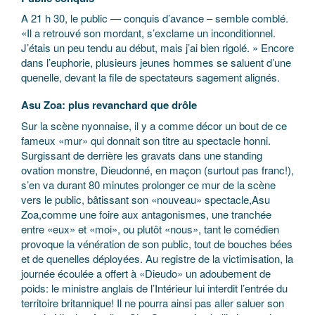
A 21 h 30, le public — conquis d’avance – semble comblé.
«Il a retrouvé son mordant, s’exclame un inconditionnel.
J’étais un peu tendu au début, mais j’ai bien rigolé. » Encore
dans l’euphorie, plusieurs jeunes hommes se saluent d’une
quenelle, devant la file de spectateurs sagement alignés.
Asu Zoa: plus revanchard que drôle
Sur la scène nyonnaise, il y a comme décor un bout de ce
fameux «mur» qui donnait son titre au spectacle honni.
Surgissant de derrière les gravats dans une standing
ovation monstre, Dieudonné, en maçon (surtout pas franc!),
s’en va durant 80 minutes prolonger ce mur de la scène
vers le public, bâtissant son «nouveau» spectacle,Asu
Zoa,comme une foire aux antagonismes, une tranchée
entre «eux» et «moi», ou plutôt «nous», tant le comédien
provoque la vénération de son public, tout de bouches bées
et de quenelles déployées. Au registre de la victimisation, la
journée écoulée a offert à «Dieudo» un adoubement de
poids: le ministre anglais de l’Intérieur lui interdit l’entrée du
territoire britannique! Il ne pourra ainsi pas aller saluer son