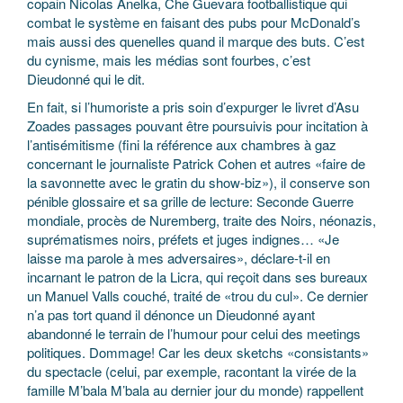
copain Nicolas Anelka, Che Guevara footballistique qui
combat le système en faisant des pubs pour McDonald’s
mais aussi des quenelles quand il marque des buts. C’est
du cynisme, mais les médias sont fourbes, c’est
Dieudonné qui le dit.
En fait, si l’humoriste a pris soin d’expurger le livret d’Asu
Zoades passages pouvant être poursuivis pour incitation à
l’antisémitisme (fini la référence aux chambres à gaz
concernant le journaliste Patrick Cohen et autres «faire de
la savonnette avec le gratin du show-biz»), il conserve son
pénible glossaire et sa grille de lecture: Seconde Guerre
mondiale, procès de Nuremberg, traite des Noirs, néonazis,
suprématismes noirs, préfets et juges indignes… «Je
laisse ma parole à mes adversaires», déclare-t-il en
incarnant le patron de la Licra, qui reçoit dans ses bureaux
un Manuel Valls couché, traité de «trou du cul». Ce dernier
n’a pas tort quand il dénonce un Dieudonné ayant
abandonné le terrain de l’humour pour celui des meetings
politiques. Dommage! Car les deux sketchs «consistants»
du spectacle (celui, par exemple, racontant la virée de la
famille M’bala M’bala au dernier jour du monde) rappellent