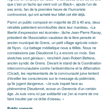
que c’est un facho qui vient voir un Black», ajoute l’un de
ses amis, fan de la première heure de l’humoriste
controversé, qui ont acheté leur billet cet été déjà.
Parmi un public composé en majorité de 20 à 40 ans, deux
retraités patientent emmitouflés dans leur manteau. «La
liberté d’expression est écornée», lâche Jean-Pierre Ravay,
président de l’Association vaudoise de la libre pensée et
ancien municipal de Grens, un petit village agricole voisin
de Nyon. «Le battage médiatique nous a titillés. Nous ne
connaissions pas Dieudonné il y a encore un mois. Ses
sketches sont géniaux», renchérit Jean-Robert Bettens,
ancien syndic de Grens. Devant le stand de la Coordination
intercommunautaire contre l’antisémitisme et la diffamation
(Cicad), les représentants de la communauté juive tentent
d’éveiller les consciences sur le message du polémiste,
qu’ils jugent dangereux. «Je suis inquiet face au
phénomène Dieudonné, avoue un Genevois d’un certain
âge. Je suis venu ici par solidarité car j’en ai marre de me
faire insulter par ce drôle d’oiseau. »
Public conquis