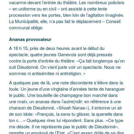
vacarme devant l’entrée du théâtre. Les nombreux policiers
– en uniforme ou en civil – ont assisté à cette lente
procession vers les portes, bien loin de l’agitation imaginée.
La Municipalité, elle, n’a pas fait le déplacement – Conseil
communal oblige.
Ananas provocateur
A 18 h 15, près de deux heures avant le début du
spectacle, quatre jeunes Genevois sont déjà pressés
contre la porte d’entrée du théâtre: «Ça fait longtemps qu’on
suit Dieudonné. On vient juste voir un spectacle. Nous ne
sommes ni antisémites ni antireligion. »
A quelques pas de là, une note discordante s’élève dans la
foule. Un jeune d’une vingtaine d’années tente de haranguer
le public. Une bouteille de champagne bon marché dans
une main, un ananas dans l’autre(ndlr: en référence à une
chanson de Dieudonné, «Shoah Nanas»), il entonne un air
de son idole: «François, la sens-tu glisser, la quenelle dans
ton c…» Quelques rires lui répondent. Sans plus. «Ce type
me désole. Il ne représente pas le public de Dieudonné»,
regrette un employé de l’Etat. «C’est assez drôle de se dire