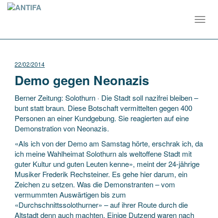
Toggl
navig
22/02/2014
Demo gegen Neonazis
Berner Zeitung: Solothurn · Die Stadt soll nazifrei bleiben –
bunt statt braun. Diese Botschaft vermittelten gegen 400
Personen an einer Kundgebung. Sie reagierten auf eine
Demonstration von Neonazis.
«Als ich von der Demo am Samstag hörte, erschrak ich, da
ich meine Wahlheimat Solothurn als weltoffene Stadt mit
guter Kultur und guten Leuten kenne», meint der 24-jährige
Musiker Frederik Rechsteiner. Es gehe hier darum, ein
Zeichen zu setzen. Was die Demonstranten – vom
vermummten Auswärtigen bis zum
«Durchschnittssolothurner» – auf ihrer Route durch die
Altstadt denn auch machten. Einige Dutzend waren nach