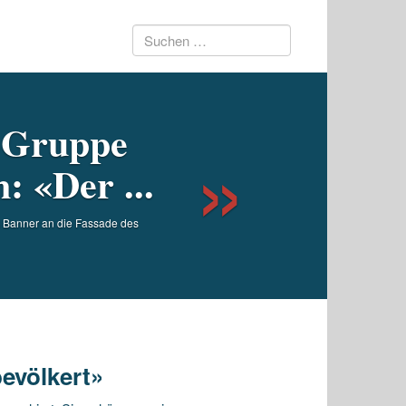
Suchen
Next
nach:
i-Gruppe
: «Der ...
es Banner an die Fassade des
evölkert»