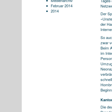
Medienarchiv
Tages-
Februar 2014
Netzwe
2014
Der Sp
«Unste
der Ha
Intern
So auc
zwar vo
Beim A
im Int
Person
Umzuge
Neonaz
verbrä
schnel
Hombre
Beginn
Kanton
Die de