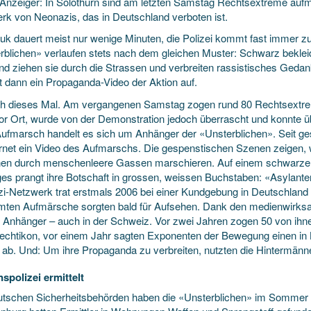
Anzeiger: In Solothurn sind am letzten Samstag Rechtsextreme aufm
rk von Neonazis, das in Deutschland verboten ist.
uk dauert meist nur wenige Minuten, die Polizei kommt fast immer z
rblichen» verlaufen stets nach dem gleichen Muster: Schwarz bekleid
nd ziehen sie durch die Strassen und verbreiten rassistisches Gedan
et dann ein Propaganda-Video der Aktion auf.
h dieses Mal. Am vergangenen Samstag zogen rund 80 Rechtsextreme
r Ort, wurde von der Demonstration jedoch überrascht und konnte über
ufmarsch handelt es sich um Anhänger der «Unsterblichen». Seit ges
ernet ein Video des Aufmarschs. Die gespenstischen Szenen zeigen, 
en durch menschenleere Gassen marschieren. Auf einem schwarzen 
s prangt ihre Botschaft in grossen, weissen Buchstaben: «Asylante
i-Netzwerk trat erstmals 2006 bei einer Kundgebung in Deutschland 
mten Aufmärsche sorgten bald für Aufsehen. Dank den medienwirksa
l Anhänger – auch in der Schweiz. Vor zwei Jahren zogen 50 von ihn
chtikon, vor einem Jahr sagten Exponenten der Bewegung einen in 
 ab. Und: Um ihre Propaganda zu verbreiten, nutzten die Hintermänne
spolizei ermittelt
utschen Sicherheitsbehörden haben die «Unsterblichen» im Sommer