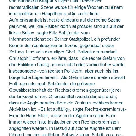
von Bundesrat Kaspar Villiger: Das Treiben der
rechtsradikalen Szene wurde für einige Wochen zu einem
innenpolitischen Hauptthema.«Die polizeiliche
Aufmerksamkeit ist heute eindeutig auf die rechte Szene
gerichtet, weil die Risiken dort viel grösser sind als auf der
linken Seite», sagte Fritz Schlüchter vom
Informationsdienst der Berner Stadtpolizei, ein profunder
Kenner der rechtsextremen Szene, gegenüber dieser
Zeitung. Und sein damaliger Chef, Polizeikommandant
Christoph Hoffmann, erklärte, dass «die rechte Gefahr von
den Politikern häufig unterschätzt oder verniedlicht» werde,
insbesondere «von rechten Politikern, aber auch bis ins
bürgerliche Lager hinein». Als Gefahr bezeichneten sowohl
Hoffmann als auch Schlüchter die grössere
Gewaltbereitschaft der Rechtsextremen gegenüber jener
der Linksextremen. Offensichtlich wurde damals auch,
dass die Agglomeration Bern ein Zentrum rechtsextremer
Aktivitäten ist. «Es ist auffällig», sagte Rechtsextremismus-
Experte Hans Stutz, «dass in der Agglomeration Bern
immer wieder linke Institutionen von Rechtsextremisten
angegriffen werden. In Bezug auf solche Angriffe ist Bern
führend und der restlichen Schweiz einen Schritt voraus».