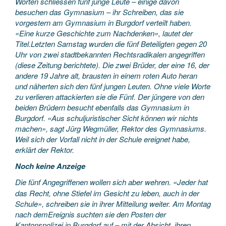
Worten schliessen fünf junge Leute – einige davon
besuchen das Gymnasium – ihr Schreiben, das sie
vorgestern am Gymnasium in Burgdorf verteilt haben.
«Eine kurze Geschichte zum Nachdenken», lautet der
Titel.Letzten Samstag wurden die fünf Beteiligten gegen 20
Uhr von zwei stadtbekannten Rechtsradikalen angegriffen
(diese Zeitung berichtete). Die zwei Brüder, der eine 16, der
andere 19 Jahre alt, brausten in einem roten Auto heran
und näherten sich den fünf jungen Leuten. Ohne viele Worte
zu verlieren attackierten sie die Fünf. Der jüngere von den
beiden Brüdern besucht ebenfalls das Gymnasium in
Burgdorf. «Aus schuljuristischer Sicht können wir nichts
machen», sagt Jürg Wegmüller, Rektor des Gymnasiums.
Weil sich der Vorfall nicht in der Schule ereignet habe,
erklärt der Rektor.
Noch keine Anzeige
Die fünf Angegriffenen wollen sich aber wehren. «Jeder hat
das Recht, ohne Stiefel im Gesicht zu leben, auch in der
Schule», schreiben sie in ihrer Mitteilung weiter. Am Montag
nach demEreignis suchten sie den Posten der
Kantonspolizei in Burgdorf auf – mit der Absicht, ihren