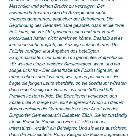
Mitschüler und seinen Bruder zu verzeigen. Der
anwesende Beamte habe die Anzeige aber nicht
entgegengenommen, sagt einer der Betroffenen. Die
Begründung des Beamten habe gelautet, dass er die zwei
Polizisten, die vor Ort gewesen seien und den Vorfall
protokolliert hätten, nicht erreichen könne. Deshalb sei es
ihm auch nicht möglich, die Anzeige aufzunehmen. Der
Polizist verfügte, laut Angaben des beteiligten
Exgymnasiasten, nur über ein so genanntes Rufprotokoll.
«Er wusste einzig, welcher Streifenwagen wann und wo
ausgerückt ist.» Der diensthabende Polizist fügte an, er
müsse eben zuerst wissen, was genau passiert sei. Er
fragte die jungen Leute ebenfalls, ob sie überhaupt wüssten,
dass eine Anzeige im Voraus zwischen 300 und 500
Franken kosten würde. Die Betroffenen verliessen den
Posten, die Anzeige war nicht eingereicht.Noch an diesem
Abend erhielten die Gymnasiasten einen Anruf von der
Burgdorfer Gemeinderätin Elisabeth Zäch. Sie ist zuständig
für die Bereiche Schule und Freizeit. «Sie hat uns
unterstützt», erzählt ein Beteiligter. Und sie liess ausrichten,
dass die Polizeichefin Romy Kieliger die Polizei angewiesen