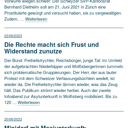
Vorwürfe wiegen schwer: Der Schwyzer SVP-Kantonsrat
Bernhard Diethelm soll am 21. Juni 2021 in Zürich eine
Prostituierte gewürgt und versucht haben, sie zu vergewaltigen.
Zudem, …
Weiterlesen
22/06/2023
Die Rechte macht sich Frust und
Widerstand zunutze
Der Bund. Freiheitstrychler, Reichsbürger, junge Tat: Im Umfeld
der aufgebrachten Niederbipper und Wolfisbergerinnen tummeln
sich problematische Gruppierungen. Der Herr, der aus lauter
Protest mit dem Schweizer Verfassungsbüchlein wedelt, ist
wieder da. Die Freiheitstrychler lärmen wieder, was das Zeug
hält. Das Publikum strömt wieder herbei. Auch der zweite
Infoabend zur Asylunterkunft in Wolfisberg mobilisiert. Bis zu
120 …
Weiterlesen
20/06/2023
Minidorf mit Maxiunterkunft: