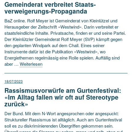
Gemeinderat verbreitet Staats­
verweigerungs-Propaganda
BaZ online. Rolf Meyer ist Gemeinderat von Kleinlützel und
Herausgeber der Zeitschrift «Westwind». Darin verbreitet er
staatsfeindliche Inhalte. Privatsache, finden er und seine Partei.
Der Kleinlützler Gemeinderat Rolf Meyer (SVP) kämpft gegen
den geplanten Windpark auf dem Chall. Eines seiner
Instrumente dafür ist die Publikation «Westwind», wo
Energiethemen regelmässig eine Rolle spielen. Auffällig sind
aber …
Weiterlesen
18/07/2023
Rassismusvorwürfe am Gurtenfestival:
«Im Alltag fallen wir oft auf Stereotype
zurück»
Der Bund. Mit dem N-Wort angesprochen oder angespuckt:
Struktureller Rassismus ist alltäglich. Auch am Gurtenfestival
soll es zu diskriminierenden Übergriffen gekommen sein.
Überall waren die Slogans zu sehen, gross und gelb, etwa auf