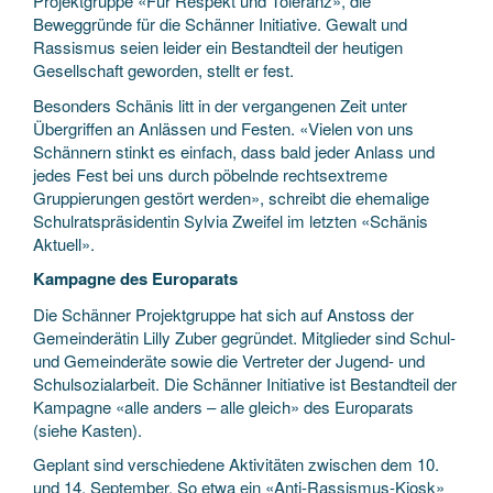
Projektgruppe «Für Respekt und Toleranz», die
Beweggründe für die Schänner Initiative. Gewalt und
Rassismus seien leider ein Bestandteil der heutigen
Gesellschaft geworden, stellt er fest.
Besonders Schänis litt in der vergangenen Zeit unter
Übergriffen an Anlässen und Festen. «Vielen von uns
Schännern stinkt es einfach, dass bald jeder Anlass und
jedes Fest bei uns durch pöbelnde rechtsextreme
Gruppierungen gestört werden», schreibt die ehemalige
Schulratspräsidentin Sylvia Zweifel im letzten «Schänis
Aktuell».
Kampagne des Europarats
Die Schänner Projektgruppe hat sich auf Anstoss der
Gemeinderätin Lilly Zuber gegründet. Mitglieder sind Schul-
und Gemeinderäte sowie die Vertreter der Jugend- und
Schulsozialarbeit. Die Schänner Initiative ist Bestandteil der
Kampagne «alle anders – alle gleich» des Europarats
(siehe Kasten).
Geplant sind verschiedene Aktivitäten zwischen dem 10.
und 14. September. So etwa ein «Anti-Rassismus-Kiosk»