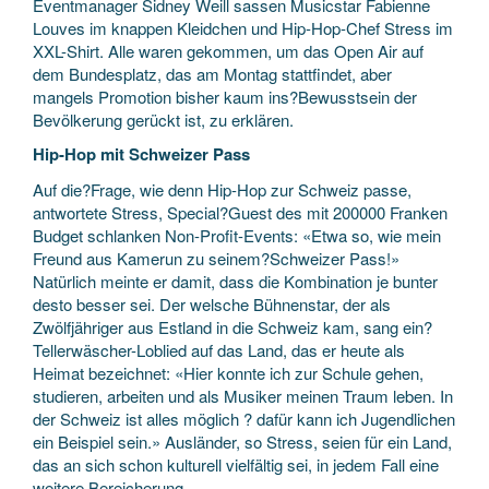
Eventmanager Sidney Weill sassen Musicstar Fabienne
Louves im knappen Kleidchen und Hip-Hop-Chef Stress im
XXL-Shirt. Alle waren gekommen, um das Open Air auf
dem Bundesplatz, das am Montag stattfindet, aber
mangels Promotion bisher kaum ins?Bewusstsein der
Bevölkerung gerückt ist, zu erklären.
Hip-Hop mit Schweizer Pass
Auf die?Frage, wie denn Hip-Hop zur Schweiz passe,
antwortete Stress, Special?Guest des mit 200000 Franken
Budget schlanken Non-Profit-Events: «Etwa so, wie mein
Freund aus Kamerun zu seinem?Schweizer Pass!»
Natürlich meinte er damit, dass die Kombination je bunter
desto besser sei. Der welsche Bühnenstar, der als
Zwölfjähriger aus Estland in die Schweiz kam, sang ein?
Tellerwäscher-Loblied auf das Land, das er heute als
Heimat bezeichnet: «Hier konnte ich zur Schule gehen,
studieren, arbeiten und als Musiker meinen Traum leben. In
der Schweiz ist alles möglich ? dafür kann ich Jugendlichen
ein Beispiel sein.» Ausländer, so Stress, seien für ein Land,
das an sich schon kulturell vielfältig sei, in jedem Fall eine
weitere Bereicherung.