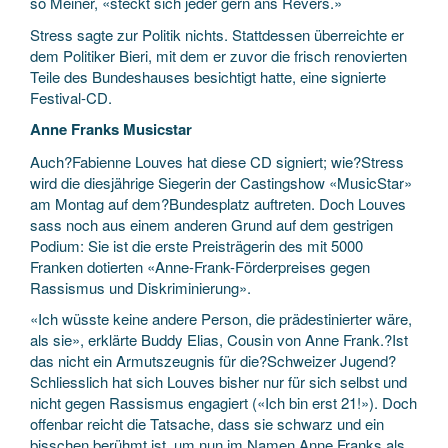
so Meiner, «steckt sich jeder gern ans Revers.»
Stress sagte zur Politik nichts. Stattdessen überreichte er
dem Politiker Bieri, mit dem er zuvor die frisch renovierten
Teile des Bundeshauses besichtigt hatte, eine signierte
Festival-CD.
Anne Franks Musicstar
Auch?Fabienne Louves hat diese CD signiert; wie?Stress
wird die diesjährige Siegerin der Castingshow «MusicStar»
am Montag auf dem?Bundesplatz auftreten. Doch Louves
sass noch aus einem anderen Grund auf dem gestrigen
Podium: Sie ist die erste Preisträgerin des mit 5000
Franken dotierten «Anne-Frank-Förderpreises gegen
Rassismus und Diskriminierung».
«Ich wüsste keine andere Person, die prädestinierter wäre,
als sie», erklärte Buddy Elias, Cousin von Anne Frank.?Ist
das nicht ein Armutszeugnis für die?Schweizer Jugend?
Schliesslich hat sich Louves bisher nur für sich selbst und
nicht gegen Rassismus engagiert («Ich bin erst 21!»). Doch
offenbar reicht die Tatsache, dass sie schwarz und ein
bisschen berühmt ist, um nun im Namen Anne Franks als