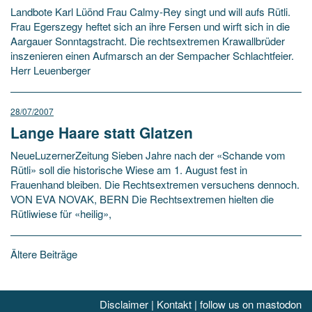
Landbote Karl Lüönd Frau Calmy-Rey singt und will aufs Rütli.
Frau Egerszegy heftet sich an ihre Fersen und wirft sich in die
Aargauer Sonntagstracht. Die rechtsextremen Krawallbrüder
inszenieren einen Aufmarsch an der Sempacher Schlachtfeier.
Herr Leuenberger
28/07/2007
Lange Haare statt Glatzen
NeueLuzernerZeitung Sieben Jahre nach der «Schande vom
Rütli» soll die historische Wiese am 1. August fest in
Frauenhand bleiben. Die Rechtsextremen versuchens dennoch.
VON EVA NOVAK, BERN Die Rechtsextremen hielten die
Rütliwiese für «heilig»,
Beitragsnavigation
Ältere Beiträge
Disclaimer
|
Kontakt
|
follow us on mastodon