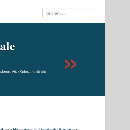
Suchen
Next
nach:
ale
ieren. Als «Keimzelle für die
ehrere Hinweise» auf konkrete Personen