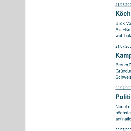
21/07/20
Köch
Blick Vo
Als «Kei
wohlbek
21/07/20
Kamp
BernerZe
Gründung
Schweiz
20/07/20
Polit
NeueLuz
höchste
antinat
20/07/20