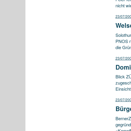
nicht wi
23/07/20
Wels
Solothu
PNOS na
die Grü
23/07/20
Domi
Blick Z
zugeschl
Einsich
23/07/20
Bürg
BernerZ
gegründe
«Kampfb