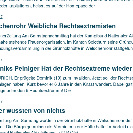
eder kapitulieren, heisst es auf der Homepage der
07
chenrohr Weibliche Rechtsextremisten
rnerZeitung Am Samstagnachmittag hat der Kampfbund Nationaler Akt
he stehende Frauenorganisation, im Kanton Solothurn seine Gründu
ndungsversammlung in der Grünholzhütte in Welschenrohr stattgefun
07
niks Peiniger Hat der Rechtsextreme wiede
ÜRICH. Er prügelte Dominik (19) zum Invaliden. Jetzt soll der Recht
agen haben. Kurz bevor er 6 Jahre in den Knast wandert. Dabei galt d
tige unter den 6 Rechtsextremen! Die
07
er wussten von nichts
eitung Am Samstag wurde in der Grünholzhütte in Welschenrohr der 
t. Die Bürgergemeinde als Vermieterin der Hütte hatte im Vorfeld ni
und Nationaler Aktivistinnen» (KNA)?ist