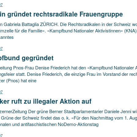
07
in gründet rechtsradikale Frauengruppe
n Gabriela Battaglia ZÜRICH. Die Rechtsradikalen in der Schweiz wo
mzelle für die Familie». «Kampfbund Nationaler Aktivistinnen» (KNA)
anntes
07
fbund gegründet
itung Pnos-Frau Denise Friederich hat den «Kampfbund Nationaler Aktiv
sfeier statt. Denise Friederich, die einzige Frau im Vorstand der rech
er (Pnos) hat eine
07
iker ruft zu illegaler Aktion auf
ernerZeitung Der grüne Berner Stadtparlamentarier Daniele Jenni wi
 Grüne der Schweiz findet das o. k. «Für den Nachmittag vom 1. Aug
ionalen und antifaschistischen NoDemo-Aktionstag
07