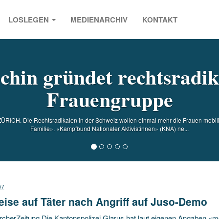
LOSLEGEN
MEDIENARCHIV
KONTAKT
s
chin gründet rechtsradik
Frauengruppe
 ZÜRICH. Die Rechtsradikalen in der Schweiz wollen einmal mehr die Frauen mobilis
Familie». «Kampfbund Nationaler Aktivistinnen» (KNA) ne...
07
ise auf Täter nach Angriff auf Juso-Demo
cherZeitung Die Kantonspolizei Glarus hat laut eigenen Angaben «m