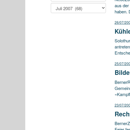
aus der 
haben. D
26/07/20
Kühl
Solothu
antrete
Entschei
25/07/20
Bilde
BernerR
Gemeind
«Kampfb
23/07/20
Rech
BernerZ
Feier fe