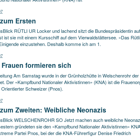
07
 zum Ersten
sBlick RÜTLI UR Locker und lachend sitzt die Bundespräsidentin auf 
t ist sie mit einem Kursschiff auf dem Vierwaldstättersee. «Das Rütl
 Einigende einzustehen. Deshalb komme ich am 1.
07
 Frauen formieren sich
eitung Am Samstag wurde in der Grünholzhütte in Welschenrohr der 
et. Der «Kampfbund Nationaler Aktivistinnen» (KNA) ist die Frauenor
 Orientierter Schweizer (Pnos).
07
 zum Zweiten: Weibliche Neonazis
sBlick WELSCHENROHR SO Jetzt machen auch weibliche Neonazis fü
Gestern gründeten sie den «Kampfbund Nationaler Aktivistinnen» KNA.
treme Partei Pnos, bei der die KNA-Führerfigur Denise Friedrich