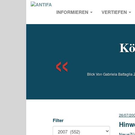
INFORMIEREN
VERTIEFEN
Previou
Kö
Blick Von Gabriela Battaglia
26/07/20
Filter
Hinwe
NeueZür