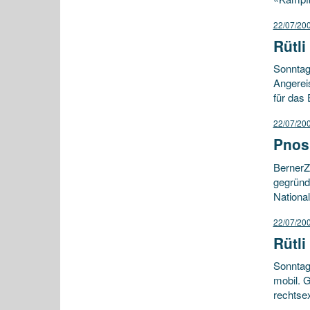
22/07/20
Rütli
Sonntag
Angereis
für das
22/07/20
Pnos
BernerZ
gegründ
National
22/07/20
Rütli
Sonntag
mobil. 
rechtsex