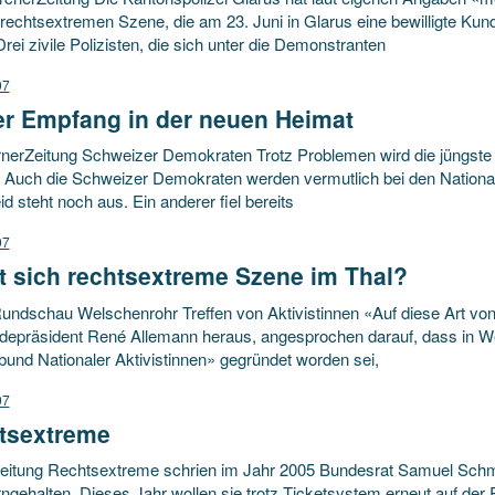
rechtsextremen Szene, die am 23. Juni in Glarus eine bewilligte Kun
rei zivile Polizisten, die sich unter die Demonstranten
07
er Empfang in der neuen Heimat
rnerZeitung Schweizer Demokraten Trotz Problemen wird die jüngste 
n Auch die Schweizer Demokraten werden vermutlich bei den National
d steht noch aus. Ein anderer fiel bereits
07
t sich rechtsextreme Szene im Thal?
undschau Welschenrohr Treffen von Aktivistinnen «Auf diese Art von
epräsident René Allemann heraus, angesprochen darauf, dass in 
und Nationaler Aktivistinnen» gegründet worden sei,
07
tsextreme
eitung Rechtsextreme schrien im Jahr 2005 Bundesrat Samuel Schmi
rngehalten. Dieses Jahr wollen sie trotz Ticketsystem erneut auf der