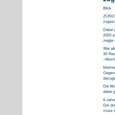
Blick
ZÜRICH
zugesc
Dabei g
2003 s
zeigte
War all
30 Rec
«Woche
Mehrere
Gegenü
dazuge
Die Wo
dabei 
6 Jahr
Der dr
muss er