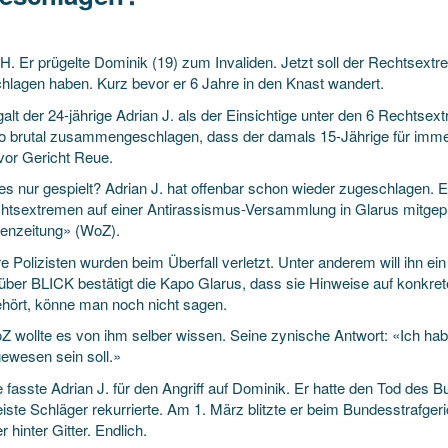
. Er prügelte Dominik (19) zum Invaliden. Jetzt soll der Rechtsextr
hlagen haben. Kurz bevor er 6 Jahre in den Knast wandert.
alt der 24-jährige Adrian J. als der Einsichtige unter den 6 Rechtse
o brutal zusammengeschlagen, dass der damals 15-Jährige für immer 
 vor Gericht Reue.
es nur gespielt? Adrian J. hat offenbar schon wieder zugeschlagen. E
htsextremen auf einer Antirassismus-Versammlung in Glarus mitgepr
nzeitung» (WoZ).
 Polizisten wurden beim Überfall verletzt. Unter anderem will ihn ei
ber BLICK bestätigt die Kapo Glarus, dass sie Hinweise auf konkret
hört, könne man noch nicht sagen.
Z wollte es von ihm selber wissen. Seine zynische Antwort: «Ich hab
gewesen sein soll.»
e fasste Adrian J. für den Angriff auf Dominik. Er hatte den Tod de
eiste Schläger rekurrierte. Am 1. März blitzte er beim Bundesstrafg
 hinter Gitter. Endlich.