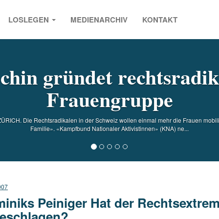
LOSLEGEN
MEDIENARCHIV
KONTAKT
s
chin gründet rechtsradik
Frauengruppe
 ZÜRICH. Die Rechtsradikalen in der Schweiz wollen einmal mehr die Frauen mobilis
Familie». «Kampfbund Nationaler Aktivistinnen» (KNA) ne...
007
iniks Peiniger Hat der Rechtsextrem
eschlagen?