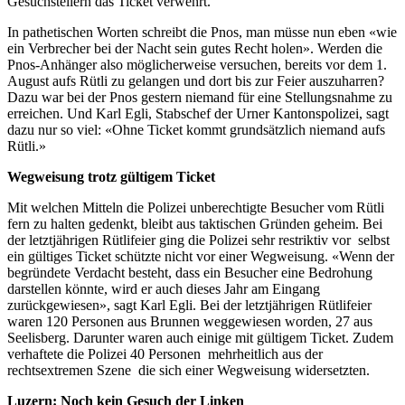
Gesuchstellern das Ticket verwehrt.
In pathetischen Worten schreibt die Pnos, man müsse nun eben «wie
ein Verbrecher bei der Nacht sein gutes Recht holen». Werden die
Pnos-Anhänger also möglicherweise versuchen, bereits vor dem 1.
August aufs Rütli zu gelangen und dort bis zur Feier auszuharren?
Dazu war bei der Pnos gestern niemand für eine Stellungsnahme zu
erreichen. Und Karl Egli, Stabschef der Urner Kantonspolizei, sagt
dazu nur so viel: «Ohne Ticket kommt grundsätzlich niemand aufs
Rütli.»
Wegweisung trotz gültigem Ticket
Mit welchen Mitteln die Polizei unberechtigte Besucher vom Rütli
fern zu halten gedenkt, bleibt aus taktischen Gründen geheim. Bei
der letztjährigen Rütlifeier ging die Polizei sehr restriktiv vor ­ selbst
ein gültiges Ticket schützte nicht vor einer Wegweisung. «Wenn der
begründete Verdacht besteht, dass ein Besucher eine Bedrohung
darstellen könnte, wird er auch dieses Jahr am Eingang
zurückgewiesen», sagt Karl Egli. Bei der letztjährigen Rütlifeier
waren 120 Personen aus Brunnen weggewiesen worden, 27 aus
Seelisberg. Darunter waren auch einige mit gültigem Ticket. Zudem
verhaftete die Polizei 40 Personen ­ mehrheitlich aus der
rechtsextremen Szene ­ die sich einer Wegweisung widersetzten.
Luzern: Noch kein Gesuch der Linken