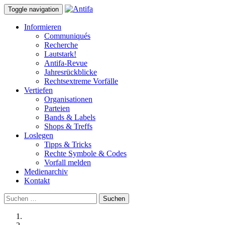
Toggle navigation
Informieren
Communiqués
Recherche
Lautstark!
Antifa-Revue
Jahresrückblicke
Rechtsextreme Vorfälle
Vertiefen
Organisationen
Parteien
Bands & Labels
Shops & Treffs
Loslegen
Tipps & Tricks
Rechte Symbole & Codes
Vorfall melden
Medienarchiv
Kontakt
Suchen
nach: