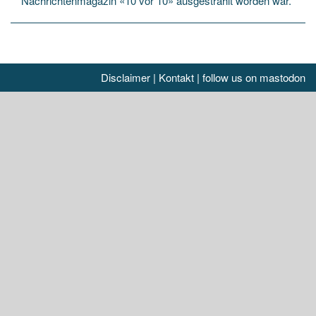
Nachrichtenmagazin «10 vor 10» ausgestrahlt worden war.
Disclaimer
|
Kontakt
|
follow us on mastodon