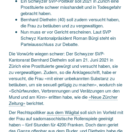
Ein Schwyzer SVP-Politiker soll 2021 in Zürich eine
Prostituierte schwer misshandelt und in Todesgefahr
gebracht haben.
Bernhard Diethelm (40) soll zudem versucht haben,
die Frau zu betäuben und zu vergewaltigen.
Nun muss er vor Gericht erscheinen. Laut SVP
Schwyz Kantonalpräsident Roman Bürgi steht ein
Parteiausschluss zur Debatte.
Die Vorwürfe wiegen schwer: Der Schwyzer SVP-
Kantonsrat Bernhard Diethelm soll am 21. Juni 2021 in
Zürich eine Prostituierte gewürgt und versucht haben, sie
zu vergewaltigen. Zudem, so die Anklageschrift, habe er
versucht, die Frau «mit einer unbekannten Substanz zu
betäuben, um sie sexuell gefügig zu machen», wodurch sie
«Schürfwunden, Verbrennungen und Verätzungen um den
Mund und am Kinn» erlitten habe, wie die
«Neue Zürcher
Zeitung»
berichtet.
Der Rechtspolitiker
aus dem Wägital
soll sich im Vorfeld mit
der Frau auf sadomasochistische Rollenspiele geeinigt
haben – fünf Stunden für 4200 Franken. Doch dann geriet
das Ganze offenbar aus dem Ruder, und Diethelm habe die