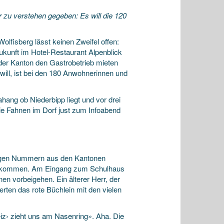
r zu verstehen gegeben: Es will die 120
fisberg lässt keinen Zweifel offen:
kunft im Hotel-Restaurant Alpenblick
s der Kanton den Gastrobetrieb mieten
will, ist bei den 180 Anwohnerinnen und
hang ob Niederbipp liegt und vor drei
ie Fahnen im Dorf just zum Infoabend
 tragen Nummern aus den Kantonen
 gekommen. Am Eingang zum Schulhaus
en vorbeigehen. Ein älterer Herr, der
erten das rote Büchlein mit den vielen
eiz› zieht uns am Nasenring». Aha. Die