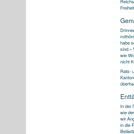
Reichs
Freihei
Geme
Drinne
mithör
habe s
sind.»
wie Wo
nicht 
Rats- 
Kanton 
überha
Entt
In der 
wie de
wir Ang
in die
Belästi