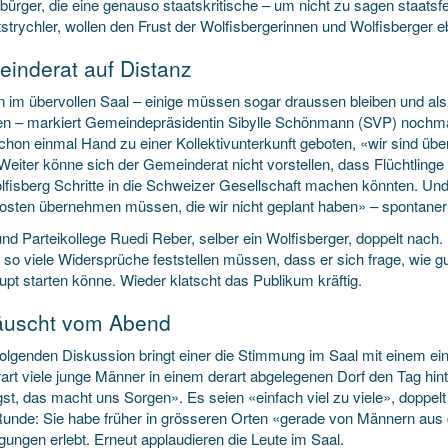
bürger, die eine genauso staatskritische – um nicht zu sagen staatsf
tstrychler, wollen den Frust der Wolfisbergerinnen und Wolfisberger e
inderat auf Distanz
n im übervollen Saal – einige müssen sogar draussen bleiben und al
en – markiert Gemeindepräsidentin Sibylle Schönmann (SVP) nochma
chon einmal Hand zu einer Kollektivunterkunft geboten, «wir sind übe
 Weiter könne sich der Gemeinderat nicht vorstellen, dass Flüchtling
lfisberg Schritte in die Schweizer Gesellschaft machen könnten. Un
Kosten übernehmen müssen, die wir nicht geplant haben» – spontaner
und Parteikollege Ruedi Reber, selber ein Wolfisberger, doppelt nac
so viele Widersprüche feststellen müssen, dass er sich frage, wie gu
upt starten könne. Wieder klatscht das Publikum kräftig.
äuscht vom Abend
folgenden Diskussion bringt einer die Stimmung im Saal mit einem ein
rart viele junge Männer in einem derart abgelegenen Dorf den Tag hint
st, das macht uns Sorgen». Es seien «einfach viel zu viele», doppelt 
 Runde: Sie habe früher in grösseren Orten «gerade von Männern aus
gungen erlebt. Erneut applaudieren die Leute im Saal.