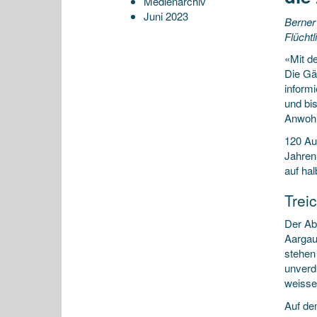
Medienarchiv
Juni 2023
Berner
Flücht
«Mit d
Die Gä
informi
und bi
Anwohn
120 Aus
Jahren
auf ha
Trei
Der Ab
Aargau
stehen 
unverdr
weisse
Auf de