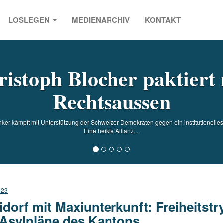
LOSLEGEN
MEDIENARCHIV
KONTAKT
s
istoph Blocher paktiert 
Rechtsaussen
ker kämpft mit Unterstützung der Schweizer Demokraten gegen ein institutionel
Eine heikle Allianz....
023
idorf mit Maxiunterkunft: Freiheitst
 Asylpläne des Kantons.