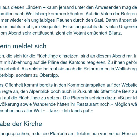
 aus diesen Ländern – kaum jemand unter den Anwesenden mag den 
amilien nach Wolfisberg kommen könnten. Auf die Voten der Referent
mmer wieder ein ungläubiges Raunen durch den Saal. Daran ändert si
ion nichts mehr, im Gegenteil: Er sei angesichts der vielen Ungereimt
om Abend sehr enttäuscht, zieht ein Votant ernüchtert Bilanz.
rerin meldet sich
, die sich für die Flüchtlinge einsetzen, sind an diesem Abend rar. I
ht mit Ablehnung auf die Pläne des Kantons reagieren. Zu ihnen gehört
in arbeitet. Als solche betreut sie auch die Reformierten in Wolfisberg
derbipp, sondern zu Oberbipp.
rs Offenheit kommt bereits in den Kommentarspalten auf der Websit
 regte an, den Alpenblick doch auch in Zukunft als öffentliche Beiz 
 auf die Flüchtlinge zu setzen. Die Pfarrerin schrieb dazu: «Super I
völkerung sowie Wandernde hätten ihr Restaurant noch.» Möglich w
nschen aus aller Welt» – kurz: «Ich fänds gut!»
abe der Kirche
 angesprochen, redet die Pfarrerin am Telefon nun von «einer Herzen