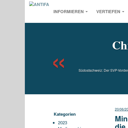
INFORMIEREN
VERTIEFEN
Previou
Chr
Südostschweiz: Der SVP-Vorden
20/06/2
Kategorien
Min
2023
die