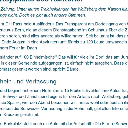
 Zeitung. Unter lauten Treichelklängen hat Wolfisberg dem Kanton kla
linge nicht. Doch es gibt auch andere Stimmen.
em CH Pass bald Ausländer.» Das Transparent am Dorfeingang von Wol
ste aus Bern, die an diesem Dienstagabend im Schulhaus über die Zu
eren sollen, sind alles andere als willkommen. Seit bekannt ist, das
s Ende August in eine Asylunterkunft für bis zu 120 Leute umwandeln 
ern Feuer im Dach
länder auf 180 Einheimische? Das will für viele im Dorf, das am Jura
 in dieser Gemeinde aufgegangen ist, einfach nicht aufgehen. Dass d
lbmast gesenkt worden sind, spricht Bände.
cheln und Verfassung
end beginnt mit einem Höllenlärm. 15 Freiheitstrychler, ihre Autos
, Schwyz und Zürich, sind eigens für den Anlass nach Wolfisberg
sie Spalier, wer den Abend besuchen will, muss wohl oder übel an ihn
ossen die Schweizer Verfassung in die Höhe hält, gibt allen Interessi
n Kreuzen gleich mit.
m Parkplatz steht auch ein Auto mit der Aufschrift «Die Firma ‹Schw