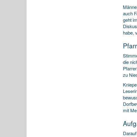
Männer
auch F
geht i
Diskuss
habe, v
Pfar
Stimmen
die nic
Pfarrer
zu Nie
Kniepe
Leserin
bewusst
Dorfbe
mit Me
Aufg
Darauf