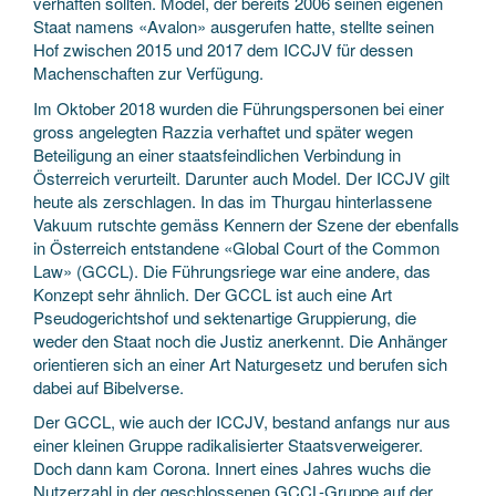
verhaften sollten. Model, der bereits 2006 seinen eigenen
Staat namens «Avalon» ausgerufen hatte, stellte seinen
Hof zwischen 2015 und 2017 dem ICCJV für dessen
Machenschaften zur Verfügung.
Im Oktober 2018 wurden die Führungspersonen bei einer
gross angelegten Razzia verhaftet und später wegen
Beteiligung an einer staatsfeindlichen Verbindung in
Österreich verurteilt. Darunter auch Model. Der ICCJV gilt
heute als zerschlagen. In das im Thurgau hinterlassene
Vakuum rutschte gemäss Kennern der Szene der ebenfalls
in Österreich entstandene «Global Court of the Common
Law» (GCCL). Die Führungsriege war eine andere, das
Konzept sehr ähnlich. Der GCCL ist auch eine Art
Pseudogerichtshof und sektenartige Gruppierung, die
weder den Staat noch die Justiz anerkennt. Die Anhänger
orientieren sich an einer Art Naturgesetz und berufen sich
dabei auf Bibelverse.
Der GCCL, wie auch der ICCJV, bestand anfangs nur aus
einer kleinen Gruppe radikalisierter Staatsverweigerer.
Doch dann kam Corona. Innert eines Jahres wuchs die
Nutzerzahl in der geschlossenen GCCL-Gruppe auf der