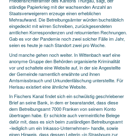
Friedensrichterämter des Kantons Thurgau, sagt, der
ständige Papierkrieg mit der wachsenden Anzahl an
Staatsverweigerern erzeuge einen erheblichen
Mehraufwand. Die Betreibungsämter würden buchstäblich
eingedeckt mit wirren Schreiben, zurückgesendeten
amtlichen Korrespondenzen und retournierten Rechnungen.
Gab es vor der Pandemie noch zwei solcher Fälle im Jahr,
seien es heute je nach Standort zwei pro Woche.
Und manche gehen noch weiter. In Wittenbach warf eine
anonyme Gruppe den Behörden organisierte Kriminalität
vor und schaltete eine Website auf, in der sie Angestellte
der Gemeinde namentlich erwähnte und ihnen
Amtsmissbrauch und Urkundenfälschung unterstellte. Für
Herisau existiert eine ähnliche Website.
In Fischers Kanal findet sich ein schwülstig geschriebener
Brief an seine Bank, in dem er beanstandet, dass diese
dem Betreibungsamt 7000 Franken von seinem Konto
übertragen habe. Er schickte auch vermeintliche Belege
dafür mit, dass es sich beim zuständigen Betreibungsamt
«lediglich um ein Inkasso-Unternehmen» handle, sowie
einen Hinweis, dass dessen Leiterin «in Strasbourg zur