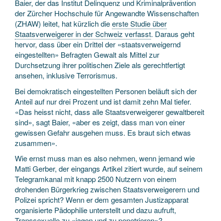
Baier, der das Institut Delinquenz und Kriminalprävention
der Zürcher Hochschule für Angewandte Wissenschaften
(ZHAW) leitet, hat kürzlich die
erste Studie über
Staatsverweigerer in der Schweiz verfasst
. Daraus geht
hervor, dass über ein Drittel der «staatsverweigernd
eingestellten» Befragten Gewalt als Mittel zur
Durchsetzung ihrer politischen Ziele als gerechtfertigt
ansehen, inklusive Terrorismus.
Bei demokratisch eingestellten Personen beläuft sich der
Anteil auf nur drei Prozent und ist damit zehn Mal tiefer.
«Das heisst nicht, dass alle Staatsverweigerer gewaltbereit
sind», sagt Baier, «aber es zeigt, dass man von einer
gewissen Gefahr ausgehen muss. Es braut sich etwas
zusammen».
Wie ernst muss man es also nehmen, wenn jemand wie
Matti Gerber, der eingangs Artikel zitiert wurde, auf seinem
Telegramkanal mit knapp 2500 Nutzern von einem
drohenden Bürgerkrieg zwischen Staatsverweigerern und
Polizei spricht? Wenn er dem gesamten Justizapparat
organisierte Pädophilie unterstellt und dazu aufruft,
Transsexuelle zu «jagen und zu penetrieren»?