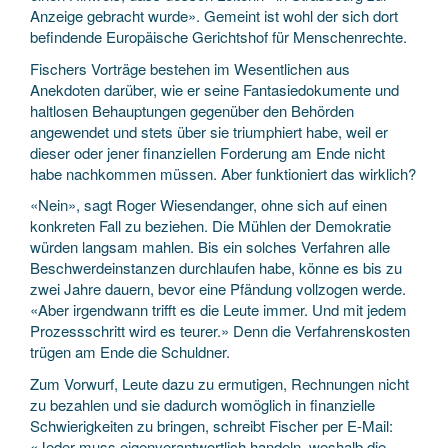
Anzeige gebracht wurde». Gemeint ist wohl der sich dort
befindende Europäische Gerichtshof für Menschenrechte.
Fischers Vorträge bestehen im Wesentlichen aus
Anekdoten darüber, wie er seine Fantasiedokumente und
haltlosen Behauptungen gegenüber den Behörden
angewendet und stets über sie triumphiert habe, weil er
dieser oder jener finanziellen Forderung am Ende nicht
habe nachkommen müssen. Aber funktioniert das wirklich?
«Nein», sagt Roger Wiesendanger, ohne sich auf einen
konkreten Fall zu beziehen. Die Mühlen der Demokratie
würden langsam mahlen. Bis ein solches Verfahren alle
Beschwerdeinstanzen durchlaufen habe, könne es bis zu
zwei Jahre dauern, bevor eine Pfändung vollzogen werde.
«Aber irgendwann trifft es die Leute immer. Und mit jedem
Prozessschritt wird es teurer.» Denn die Verfahrenskosten
trügen am Ende die Schuldner.
Zum Vorwurf, Leute dazu zu ermutigen, Rechnungen nicht
zu bezahlen und sie dadurch womöglich in finanzielle
Schwierigkeiten zu bringen, schreibt Fischer per E-Mail:
«Jeder muss eigenverantwortlich handeln, weshalb die