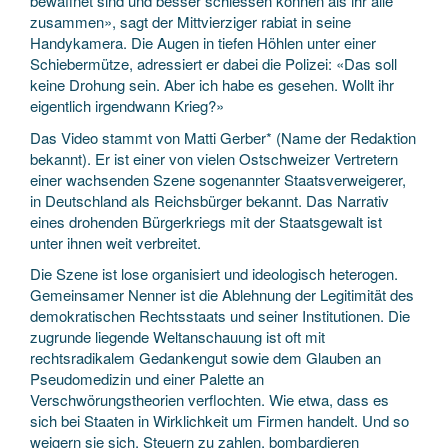
bewaffnet sind und besser schiessen können als ihr alle
zusammen», sagt der Mittvierziger rabiat in seine
Handykamera. Die Augen in tiefen Höhlen unter einer
Schiebermütze, adressiert er dabei die Polizei: «Das soll
keine Drohung sein. Aber ich habe es gesehen. Wollt ihr
eigentlich irgendwann Krieg?»
Das Video stammt von Matti Gerber* (Name der Redaktion
bekannt). Er ist einer von vielen Ostschweizer Vertretern
einer wachsenden Szene sogenannter Staatsverweigerer,
in Deutschland als Reichsbürger bekannt. Das Narrativ
eines drohenden Bürgerkriegs mit der Staatsgewalt ist
unter ihnen weit verbreitet.
Die Szene ist lose organisiert und ideologisch heterogen.
Gemeinsamer Nenner ist die Ablehnung der Legitimität des
demokratischen Rechtsstaats und seiner Institutionen. Die
zugrunde liegende Weltanschauung ist oft mit
rechtsradikalem Gedankengut sowie dem Glauben an
Pseudomedizin und einer Palette an
Verschwörungstheorien verflochten. Wie etwa, dass es
sich bei Staaten in Wirklichkeit um Firmen handelt. Und so
weigern sie sich, Steuern zu zahlen, bombardieren