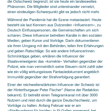
die Ostschweiz begrenzt, ist sie heute ein landesweites
Phänomen. Die Mitglieder sind untereinander vernetzt,
einen eindeutigen Schwerpunkt gibt es jedoch nicht mehr.
Während der Pandemie hat die Szene metastasiert. Heute
besteht sie laut Kennern aus Dutzenden «Influencern», zu
Deutsch Einflusspersonen, die Gemeinschaften um sich
scharen. Diese Influencer betreiben Kanäle in den sozialen
Medien, geben Kurse und Vorträge. Darin dokumentieren
sie ihren Umgang mit den Behörden, teilen ihre Erfahrungen
und geben Ratschläge. So wie andere Influencerinnen
Schminktipps geben, erklären die Influencer der
Staatsverweigerer das «korrekte» Verhalten gegenüber der
Polizei, wie man vermeintlich seine Steuern nicht zahlt oder
wie ein völlig wirkungsloses Fantasiedokument angeblich
Immunität gegenüber der Strafverfolgung garantiert.
Einer der reichweitenstärksten Influencer der Schweiz ist
der Hinterthurgauer Peter Fischer* (Name der Redaktion
bekannt). Er betreibt einen Telegramkanal mit über 3000
Nutzern und reist durch die ganze Deutschschweiz, um
Vorträge zu halten. Anfang Februar war er am
«Stadtrundgang für Insider» in St.Gallen anwesend, bei