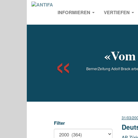
INFORMIEREN
VERTIEFEN
Previou
«Vom 
BernerZeitung Adolf Brack arbe
31/03/20
Filter
Deut
AP Züri