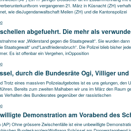
erberunterkunftvom vergangenen 21. März in Küsnacht (ZH) verhaft
net, wie dieJugendanwaltschaft Meilen (ZH) und die Kantonspolizei
00
schellen abgefuehrt. Die mehr als verwunde
estnahme war „Widerstand gegen die Staatsgewalt“. Sie wurden dann 
e Staatsgewalt“ und“Landfriedensbruch“. Die Polizei blieb bisher je
er. Es ist offenbar ein Vergehen, inOpposition
00
sel, durch die Bundesräte Ogi, Villiger un
 Trotz eines massiven Polizeiaufgebotes ist es uns gelungen, den Umz
führen. Bereits zum zweiten Malhaben wir uns im März den Raum g
s Verhalten des Bundesrates gegenüber der rassistischen
00
willigte Demonstration am Vorabend des S
 (AP) Ohne grössere Zwischenfälle ist eine unbewilligte Demonstra
ichischen BundeskanzlersWolfgang Schüssel am Donnerstagabend in 