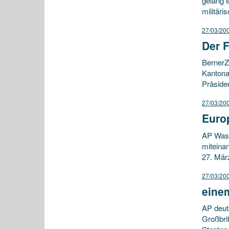
gelang 
militäri
27/03/20
Der 
BernerZe
Kantona
Präside
27/03/20
Euro
AP Was 
miteinan
27. Mär
27/03/20
einem
AP deut
Großbri