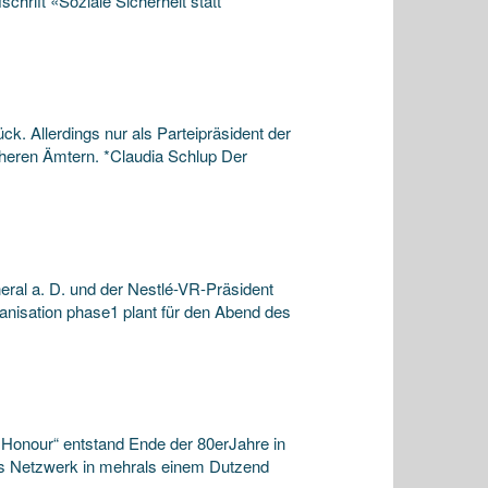
hrift «Soziale Sicherheit statt
k. Allerdings nur als Parteipräsident der
öheren Ämtern. *Claudia Schlup Der
ral a. D. und der Nestlé-VR-Präsident
anisation phase1 plant für den Abend des
Honour“ entstand Ende der 80erJahre in
das Netzwerk in mehrals einem Dutzend