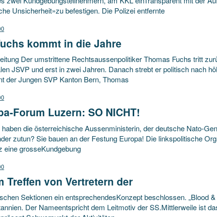
es zwei Kundgebungsteilnehmern, am KKL einTransparent mit der Aufsc
sche Unsicherheit»zu befestigen. Die Polizei entfernte
00
Fuchs kommt in die Jahre
itung Der umstrittene Rechtsaussenpolitiker Thomas Fuchs tritt zurüc
len JSVP und erst in zwei Jahren. Danach strebt er politisch nach h
nt der Jungen SVP Kanton Bern, Thomas
00
pa-Forum Luzern: SO NICHT!
haben die österreichische Aussenministerin, der deutsche Nato-Gene
der zutun? Sie bauen an der Festung Europa! Die linkspolitische Org
z eine grosseKundgebung
00
 Treffen von Vertretern der
schen Sektionen ein entsprechendesKonzept beschlossen. „Blood & 
tannien. Der Nameentspricht dem Leitmotiv der SS.Mittlerweile ist 