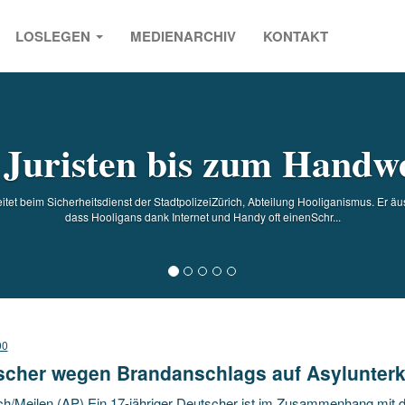
LOSLEGEN
MEDIENARCHIV
KONTAKT
s
Juristen bis zum Handw
itet beim Sicherheitsdienst der StadtpolizeiZürich, Abteilung Hooliganismus. Er äus
dass Hooligans dank Internet und Handy oft einenSchr...
00
scher wegen Brandanschlags auf Asylunterku
ch/Meilen (AP) Ein 17-jähriger Deutscher ist im Zusammenhang mit