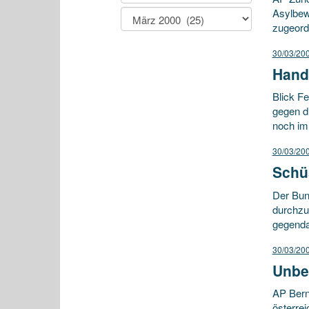
Asylbew
zugeord
30/03/20
Hand
Blick F
gegen di
noch imm
30/03/20
Schüs
Der Bund
durchzu
gegenda
30/03/20
Unbe
AP Bern
österre