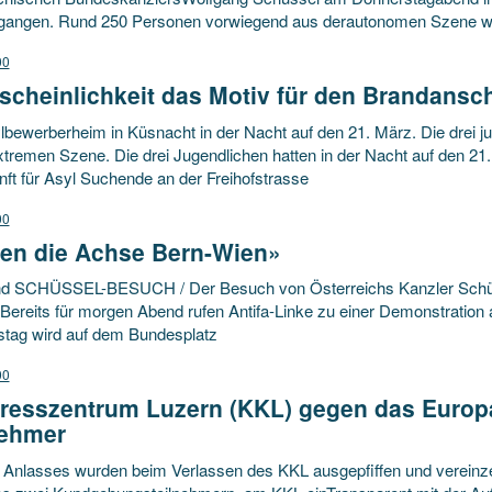
angen. Rund 250 Personen vorwiegend aus derautonomen Szene w
00
cheinlichkeit das Motiv für den Brandansch
bewerberheim in Küsnacht in der Nacht auf den 21. März. Die drei ju
tremen Szene. Die drei Jugendlichen hatten in der Nacht auf den 21.
ft für Asyl Suchende an der Freihofstrasse
00
en die Achse Bern-Wien»
d SCHÜSSEL-BESUCH / Der Besuch von Österreichs Kanzler Schüsse
 Bereits für morgen Abend rufen Antifa-Linke zu einer Demonstration
tag wird auf dem Bundesplatz
00
resszentrum Luzern (KKL) gegen das Europa
nehmer
 Anlasses wurden beim Verlassen des KKL ausgepfiffen und vereinze