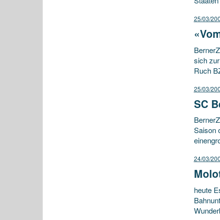
Staaten
25/03/20
«Vom
BernerZe
sich zur
Ruch BZ:
25/03/20
SC B
BernerZe
Saison 
einengro
24/03/20
Molot
heute E
Bahnunt
Wunderb