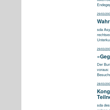
Endegeg
29/03/20
Wahrs
sda Asyl
rechtsex
Unterkun
29/03/20
«Geg
Der Bun
voraus:
Besuchs
28/03/20
Kong
Teil
sda des