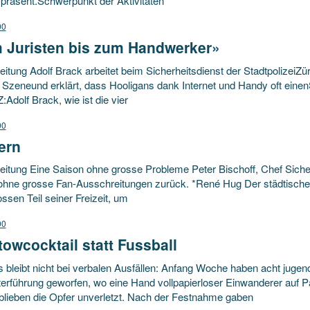
 präsent.Schwerpunkt der Aktivitäten
00
 Juristen bis zum Handwerker»
itung Adolf Brack arbeitet beim Sicherheitsdienst der StadtpolizeiZü
 Szeneund erklärt, dass Hooligans dank Internet und Handy oft einenSc
Adolf Brack, wie ist die vier
00
ern
itung Eine Saison ohne grosse Probleme Peter Bischoff, Chef Sicherh
ohne grosse Fan-Ausschreitungen zurück. *René Hug Der städtische 
ssen Teil seiner Freizeit, um
00
owcocktail statt Fussball
s bleibt nicht bei verbalen Ausfällen: Anfang Woche haben acht juge
erführung geworfen, wo eine Hand vollpapierloser Einwanderer auf Pa
lieben die Opfer unverletzt. Nach der Festnahme gaben