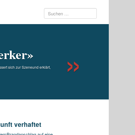
Suchen
Next
nach:
erker»
sert sich zur Szeneund erklärt,
nft verhaftet
 demBrandanschlag auf eine