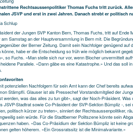
Zeitung
strittene Rechtsaussenpolitiker Thomas Fuchs tritt zurück. Alle
alen JSVP und erst in zwei Jahren. Danach strebt er politisch 
ia Schlup
äsident der Jungen SVP Kanton Bern, Thomas
Fuchs, tritt auf End
 er am Samstag an der Hauptversammlung in Bern mit. Die Begründung:
gegenüber der Berner Zeitung. Damit sein Nachfolger genügend auf di
 könne, habe er die Entscheidung so früh wie möglich bekannt gegeb
, so Fuchs. «Man stelle sich nur vor, wenn Blocher unvermittelt aufh
heidene Parallele. «Dann gäbe es eine Katastrophe.» Und das soll i
.
onfavoriten
it potenziellen Nachfolgern für sein Amt kann der Chef bereits aufwa
mon Stämpfli. Glauser ist als Pressechef Vorstandsmitglied der Jun
 werden, was das alles zu tun gibt», sagt der Noch-Präsident. Was di
ls JSVP-Stadtrat sowie Co-Präsident der SVP-Sektion Bümpliz -, sei n
len, politisch kürzer zu treten», sinniert der Rechtsaussenpolitiker, r
angweilig sein würde. Für die Stadtberner Politszene könnte sein Abga
uenzen haben. «Das Co-Präsidium der Sektion Bümpliz ist keine gro
onen gelten höherem. «Ein Grossratssitz ist die Minimalvariante.»