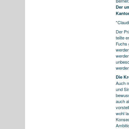
Berner
Der um
Kanton
*Claud
Der Pr
teilte
Fuchs 
werden
werden»
unbesc
werden
Die Kr
Auch m
und Si
bewusst
auch a
vorstel
wohl l
Konseq
Ambiti