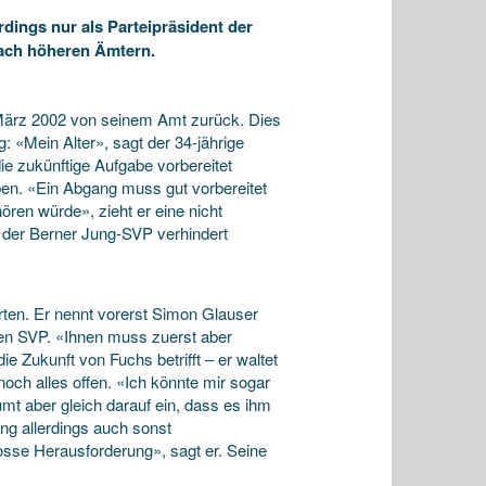
rdings nur als Parteipräsident der
nach höheren Ämtern.
e März 2002 von seinem Amt zurück. Dies
 «Mein Alter», sagt der 34-jährige
e zukünftige Aufgabe vorbereitet
en. «Ein Abgang muss gut vorbereitet
ören würde», zieht er eine nicht
n der Berner Jung-SVP verhindert
rten. Er nennt vorerst Simon Glauser
gen SVP. «Ihnen muss zuerst aber
e Zukunft von Fuchs betrifft – er waltet
och alles offen. «Ich könnte mir sogar
äumt aber gleich darauf ein, dass es ihm
ng allerdings auch sonst
sse Herausforderung», sagt er. Seine