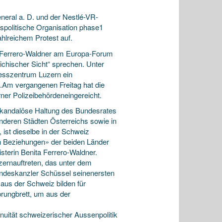
neral a. D. und der Nestlé-VR-
kspolitische Organisation phase1
ahlreichem Protest auf.
a Ferrero-Waldner am Europa-Forum
chischer Sicht“ sprechen. Unter
esszentrum Luzern ein
n.Am vergangenen Freitag hat die
er Polizeibehördeneingereicht.
skandalöse Haltung des Bundesrates
nderen Städten Österreichs sowie in
ist dieselbe in der Schweiz
en Beziehungen» der beiden Länder
terin Benita Ferrero-Waldner.
ernauftreten, das unter dem
undeskanzler Schüssel seinenersten
aus der Schweiz bilden für
prungbrett, um aus der
nuität schweizerischer Aussenpolitik