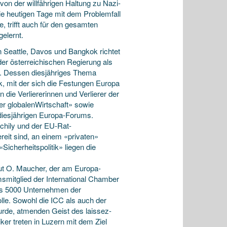
on der willfährigen Haltung zu Nazi-
ie heutigen Tage mit dem Problemfall
 trifft auch für den gesamten
elernt.
n Seattle, Davos und Bangkok richtet
er österreichischen Regierung als
. Dessen diesjähriges Thema
tik, mit der sich die Festungen Europa
ie Verliererinnen und Verlierer der
r globalenWirtschaft» sowie
diesjährigen Europa-Forums.
chily und der EU-Rat-
reit sind, an einem «privaten»
icherheitspolitik» liegen die
ut O. Maucher, der am Europa-
msmitglied der International Chamber
ls 5000 Unternehmen der
Rolle. Sowohl die ICC als auch der
urde, atmenden Geist des laissez-
ker treten in Luzern mit dem Ziel