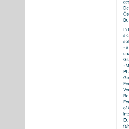
ge
De
Ös
Bu
In 
si
so
«Si
un
Gl
«M
Ph
Ge
Fo
Vor
Be
For
of
int
Eu
fai