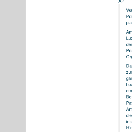
AP
Wa
Pr
pl
Am
Lu
de
Pr
Or
Da
zu
ga
ho
em
Be
Pa
An
di
int
Hin