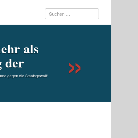
Suchen
Next
nach:
ehr als
 der
tand gegen die Staatsgewalt“