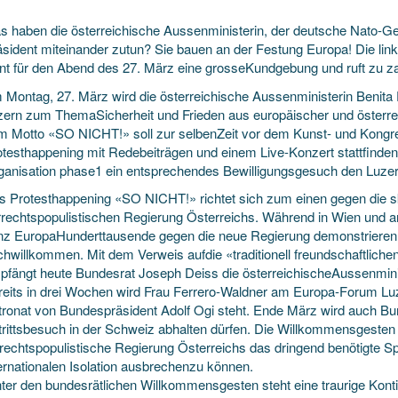
s haben die österreichische Aussenministerin, der deutsche Nato-Ge
äsident miteinander zutun? Sie bauen an der Festung Europa! Die lin
ant für den Abend des 27. März eine grosseKundgebung
und ruft zu z
 Montag, 27. März wird die österreichische Aussenministerin Benit
zern zum ThemaSicherheit und Frieden aus europäischer und österrei
m Motto «SO NICHT!» soll zur selbenZeit vor dem Kunst- und Kongr
otesthappening mit Redebeiträgen und einem Live-Konzert stattfinde
ganisation phase1 ein entsprechendes Bewilligungsgesuch den Luzern
s Protesthappening «SO NICHT!» richtet sich zum einen gegen die 
rrechtspopulistischen Regierung Österreichs. Während in Wien und a
nz EuropaHunderttausende gegen die neue Regierung demonstrieren, 
chwillkommen. Mit dem Verweis aufdie «traditionell freundschaftlich
pfängt heute Bundesrat Joseph Deiss die österreichischeAussenminis
reits in drei Wochen wird Frau Ferrero-Waldner am Europa-Forum Luz
tronat von Bundespräsident Adolf Ogi steht. Ende März wird auch B
trittsbesuch in der Schweiz abhalten dürfen. Die Willkommensgesten 
erechtspopulistische Regierung Österreichs das dringend benötigte S
ernationalen Isolation ausbrechenzu können.
ter den bundesrätlichen Willkommensgesten steht eine traurige Konti