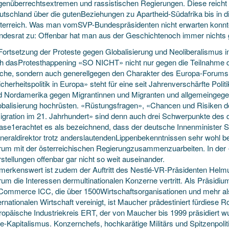
genüberrechtsextremen und rassistischen Regierungen. Diese reicht v
utschland über die gutenBeziehungen zu Apartheid-Südafrika bis in d
terreich. Was man vomSVP-Bundespräsidenten nicht erwarten konnte,
ndesrat zu: Offenbar hat man aus der Geschichtenoch immer nichts g
Fortsetzung der Proteste gegen Globalisierung und Neoliberalismus i
ch dasProtesthappening «SO NICHT» nicht nur gegen die Teilnahme d
lche, sondern auch generellgegen den Charakter des Europa-Forums
cherheitspolitik in Europa» steht für eine seit Jahrenverschärfte Poli
d Nordamerika gegen Migrantinnen und Migranten und allgemeingegen d
obalisierung hochrüsten. «Rüstungsfragen», «Chancen und Risiken de
igration im 21. Jahrhundert» sind denn auch drei Schwerpunkte des 
ase1erachtet es als bezeichnend, dass der deutsche Innenminister S
neraldirektor trotz anderslautendenLippenbekenntnissen sehr wohl be
rum mit der österreichischen Regierungzusammenzuarbeiten. In der «S
stellungen offenbar gar nicht so weit auseinander.
merkenswert ist zudem der Auftritt des Nestlé-VR-Präsidenten Helm
um die Interessen dermultinationalen Konzerne vertritt. Als Präsidiu
 Commerce ICC, die über 1500Wirtschaftsorganisationen und mehr a
ernationalen Wirtschaft vereinigt, ist Maucher prädestiniert fürdiese 
ropäische Industriekreis ERT, der von Maucher bis 1999 präsidiert w
re-Kapitalismus. Konzernchefs, hochkarätige Militärs und Spitzenpoliti