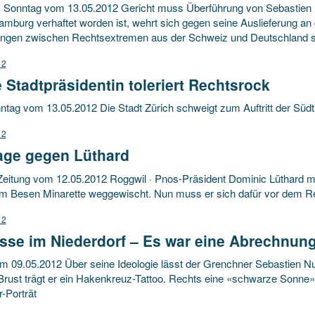
Sonntag vom 13.05.2012 Gericht muss Überführung von Sebastien N.
amburg verhaftet worden ist, wehrt sich gegen seine Auslieferung an d
ngen zwischen Rechtsextremen aus der Schweiz und Deutschland s
12
 Stadtpräsidentin toleriert Rechtsrock
tag vom 13.05.2012 Die Stadt Zürich schweigt zum Auftritt der Südti
12
age gegen Lüthard
Zeitung vom 12.05.2012 Roggwil · Pnos-Präsident Dominic Lüthard mu
em Besen Minarette weggewischt. Nun muss er sich dafür vor dem Re
12
sse im Niederdorf – Es war eine Abrechnung
om 09.05.2012 Über seine Ideologie lässt der Grenchner Sebastien Nu
 Brust trägt er ein Hakenkreuz-Tattoo. Rechts eine «schwarze Sonne
r-Porträt