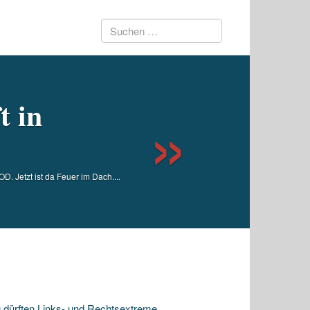
Suchen
Next
nach:
t in
 Jetzt ist da Feuer im Dach....
dürften Links- und Rechtsextreme