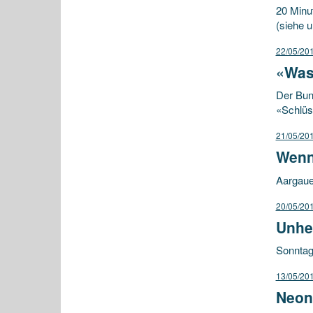
20 Minu
(siehe u
22/05/20
«Was 
Der Bun
«Schlüs
21/05/20
Wenn
Aargaue
20/05/20
Unhei
Sonntag
13/05/20
Neona