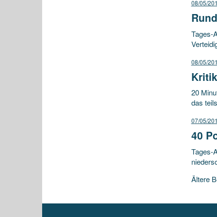
08/05/20
Rund
Tages-A
Verteidi
08/05/20
Kriti
20 Minut
das teil
07/05/20
40 Po
Tages-A
nieders
Beitr
Ältere B