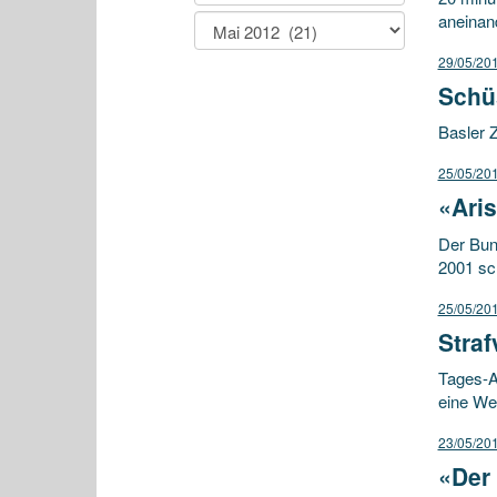
aneinan
29/05/20
Schü
Basler 
25/05/20
«Ari
Der Bun
2001 sc
25/05/20
Straf
Tages-A
eine Web
23/05/20
«Der