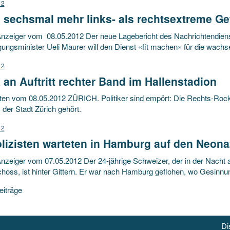
12
 sechsmal mehr links- als rechtsextreme Ge
nzeiger vom 08.05.2012 Der neue Lagebericht des Nachrichtendiens
gungsminister Ueli Maurer will den Dienst «fit machen» für die wac
12
k an Auftritt rechter Band im Hallenstadion
en vom 08.05.2012 ZÜRICH. Politiker sind empört: Die Rechts-Rock-Ba
s der Stadt Zürich gehört.
12
lizisten warteten in Hamburg auf den Neona
nzeiger vom 07.05.2012 Der 24-jährige Schweizer, der in der Nacht
choss, ist hinter Gittern. Er war nach Hamburg geflohen, wo Gesinn
agsnavigation
eiträge
Di