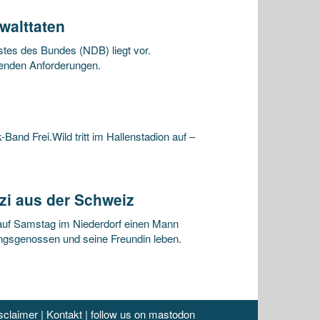
walttaten
tes des Bundes (NDB) liegt vor.
hsenden Anforderungen.
nd Frei.Wild tritt im Hallenstadion auf –
zi aus der Schweiz
 auf Samstag im Niederdorf einen Mann
ungsgenossen und seine Freundin leben.
sclaimer
|
Kontakt
|
follow us on mastodon