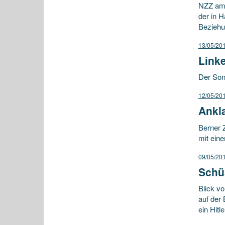
NZZ am 
der in H
Beziehu
13/05/20
Linke
Der Sonn
12/05/20
Ankl
Berner 
mit ein
09/05/20
Schü
Blick v
auf der
ein Hitle