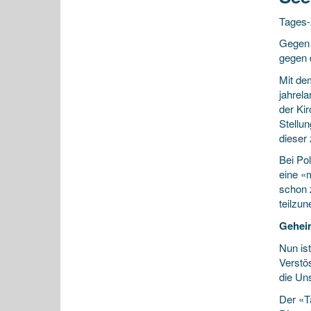
Tages-
Gegen 
gegen 
Mit de
jahrel
der Kir
Stellun
dieser 
Bei Pol
eine «
schon 
teilzu
Geheim
Nun is
Verstö
die Un
Der «T