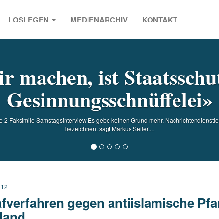
LOSLEGEN
MEDIENARCHIV
KONTAKT
s
r machen, ist Staatsschut
Gesinnungsschnüffelei»
e 2 Faksimile Samstagsinterview Es gebe keinen Grund mehr, Nachrichtendienstle
bezeichnen, sagt Markus Seiler....
012
afverfahren gegen antiislamische Pfa
land