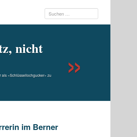
Suchen
Next
nach:
z, nicht
r als «Schlüssellochgucker» zu
rrerin im Berner