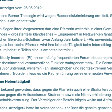
Anzeiger vom 25.05.2012
eine Berner Theologin wird wegen Rassendiskriminierung ermittelt. Si
den Islam gehetzt wird.
m Segen ihrer Vorgesetzten darf eine Pfarrerin weiterhin in einer Gem
anges – grösstenteils klandestines – Engagement in Netzwerken fanati
chen Bern-Jura-Solothurn zwar Anfang Jahr kritisiert. «Als unvereinb
g als bernische Pfarrerin wird ihre leitende Tätigkeit beim Internetblog 
zumindest in Teilen eine Islamhetze betreibt.»
itically Incorrect (PI), einem häufig frequentierten Forum deutschspr
mitbestimmend-verantwortliche Funktion wahrgenommen». Die Berner K
zuvor untersagt, weiterhin «an islamophoben und rechtsextremen Ve
nehmen. Trotzdem liess es die Kirchenführung bei einer erneuten Ve
e Nebentätigkeit
t bekannt geworden, dass gegen die Pfarrerin auch eine Strafuntersu
sse gegen die Antirassismus-Strafnorm sowie die Nichtverhinderung ei
schuldsvermutung. Der Verteidiger der Beschuldigten wollte auf Anfr
ages-Anzeiger» hatte im vergangenen Jahr über die geheim gehaltene 