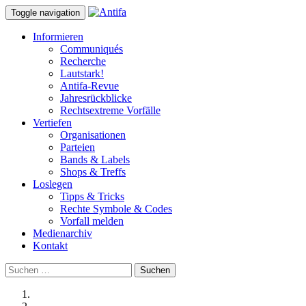
Toggle navigation
Informieren
Communiqués
Recherche
Lautstark!
Antifa-Revue
Jahresrückblicke
Rechtsextreme Vorfälle
Vertiefen
Organisationen
Parteien
Bands & Labels
Shops & Treffs
Loslegen
Tipps & Tricks
Rechte Symbole & Codes
Vorfall melden
Medienarchiv
Kontakt
Suchen
nach: