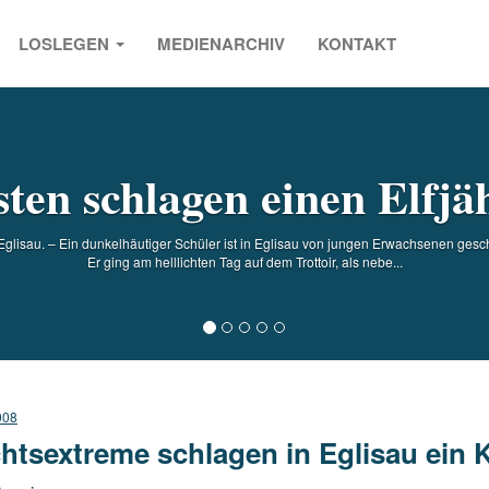
LOSLEGEN
MEDIENARCHIV
KONTAKT
s
sten schlagen einen Elfjä
glisau. – Ein dunkelhäutiger Schüler ist in Eglisau von jungen Erwachsenen ges
Er ging am helllichten Tag auf dem Trottoir, als nebe...
008
htsextreme schlagen in Eglisau ein 