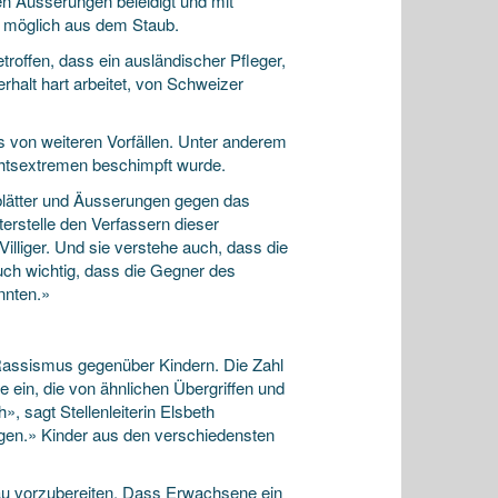
en Äusserungen beleidigt und mit
e möglich aus dem Staub.
etroffen, dass ein ausländischer Pfleger,
rhalt hart arbeitet, von Schweizer
s von weiteren Vorfällen. Unter anderem
Rechtsextremen beschimpft wurde.
lugblätter und Äusserungen gegen das
rstelle den Verfassern dieser
Villiger. Und sie verstehe auch, dass die
ch wichtig, dass die Gegner des
nnten.»
n Rassismus gegenüber Kindern. Die Zahl
e ein, die von ähnlichen Übergriffen und
», sagt Stellenleiterin Elsbeth
iegen.» Kinder aus den verschiedensten
isau vorzubereiten. Dass Erwachsene ein