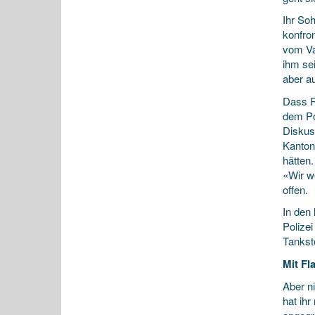
Ihr Soh
konfro
vom Vat
ihm sei
aber au
Dass Re
dem Pos
Diskuss
Kanton
hätten
«Wir w
offen.
In den
Polizei
Tankste
Mit Fl
Aber ni
hat ihr