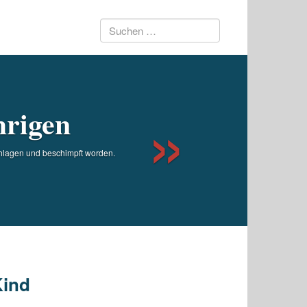
Suchen
Next
nach:
hrigen
chlagen und beschimpft worden.
Kind