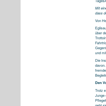
TagesA
Mit ei
dass d
Von He
Eglisau
über d
Trotto
Fahrtr
Gegenf
und mi
Die In
davon.
fremde
Begleit
Den Vor
Trotz 
Junge e
Pflege
geht si