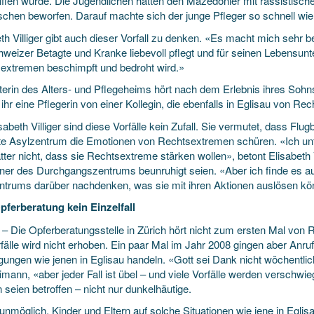
iffen wurde. Die Jugendlichen hatten den Mazedonier mit rassistisch
aschen beworfen. Darauf machte sich der junge Pfleger so schnell wi
th Villiger gibt auch dieser Vorfall zu denken. «Es macht mich sehr b
weizer Betagte und Kranke liebevoll pflegt und für seinen Lebensunte
extremen beschimpft und bedroht wird.»
iterin des Alters- und Pflegeheims hört nach dem Erlebnis ihres Sohn
 ihr eine Pflegerin von einer Kollegin, die ebenfalls in Eglisau von 
sabeth Villiger sind diese Vorfälle kein Zufall. Sie vermutet, dass F
te Asylzentrum die Emotionen von Rechtsextremen schüren. «Ich unte
tter nicht, dass sie Rechtsextreme stärken wollen», betont Elisabeth 
er des Durchgangszentrums beunruhigt seien. «Aber ich finde es au
ntrums darüber nachdenken, was sie mit ihren Aktionen auslösen kö
pferberatung kein Einzelfall
. – Die Opferberatungsstelle in Zürich hört nicht zum ersten Mal vo
fälle wird nicht erhoben. Ein paar Mal im Jahr 2008 gingen aber Anruf
gungen wie jenen in Eglisau handeln. «Gott sei Dank nicht wöchentlich
imann, «aber jeder Fall ist übel – und viele Vorfälle werden verschw
 seien betroffen – nicht nur dunkelhäutige.
 unmöglich, Kinder und Eltern auf solche Situationen wie jene in Egl