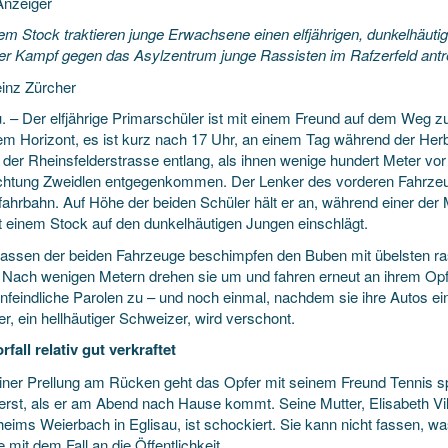
nzeiger
nem Stock traktieren junge Erwachsene einen elfjährigen, dunkelhäuti
er Kampf gegen das Asylzentrum junge Rassisten im Rafzerfeld antre
inz Zürcher
. – Der elfjährige
Primarschüler ist mit einem Freund auf dem Weg z
em Horizont, es ist kurz nach 17 Uhr, an einem Tag während der Herb
ir der Rheinsfelderstrasse entlang, als ihnen wenige hundert Meter v
ichtung Zweidlen entgegenkommen. Der Lenker des vorderen Fahrzeu
ahrbahn. Auf Höhe der beiden Schüler hält er an, während einer der M
t einem Stock auf den dunkelhäutigen Jungen einschlägt.
sassen der beiden Fahrzeuge beschimpfen den Buben mit übelsten r
 Nach wenigen Metern drehen sie um und fahren erneut an ihrem Opfe
nfeindliche Parolen zu – und noch einmal, nachdem sie ihre Autos e
er, ein hellhäutiger Schweizer, wird verschont.
fall relativ gut verkraftet
einer Prellung am Rücken geht das Opfer mit seinem Freund Tennis sp
rst, als er am Abend nach Hause kommt. Seine Mutter, Elisabeth Villi
heims Weierbach in Eglisau, ist schockiert. Sie kann nicht fassen, w
e mit dem Fall an die Öffentlichkeit.