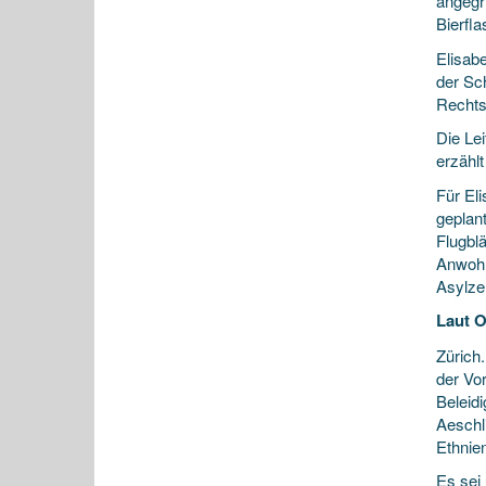
angegr
Bierfl
Elisabe
der Sch
Rechts
Die Le
erzählt
Für Eli
geplan
Flugblä
Anwohn
Asylze
Laut O
Zürich
der Vor
Beleidi
Aeschl
Ethnien
Es sei