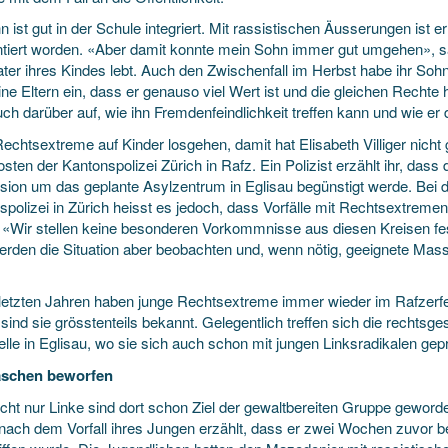
n ist gut in der Schule integriert. Mit rassistischen Äusserungen ist
ntiert worden. «Aber damit konnte mein Sohn immer gut umgehen», sagt
er ihres Kindes lebt. Auch den Zwischenfall im Herbst habe ihr Sohn 
ne Eltern ein, dass er genauso viel Wert ist und die gleichen Rechte h
ch darüber auf, wie ihn Fremdenfeindlichkeit treffen kann und wie er
chtsextreme auf Kinder losgehen, damit hat Elisabeth Villiger nicht 
ten der Kantonspolizei Zürich in Rafz. Ein Polizist erzählt ihr, dass 
ion um das geplante Asylzentrum in Eglisau begünstigt werde. Bei der
spolizei in Zürich heisst es jedoch, dass Vorfälle mit Rechtsextrem
. «Wir stellen keine besonderen Vorkommnisse aus diesen Kreisen fe
erden die Situation aber beobachten und, wenn nötig, geeignete Mas
 letzten Jahren haben junge Rechtsextreme immer wieder im Rafzerf
 sind sie grösstenteils bekannt. Gelegentlich treffen sich die rechtsge
lle in Eglisau, wo sie sich auch schon mit jungen Linksradikalen gep
aschen beworfen
cht nur Linke sind dort schon Ziel der gewaltbereiten Gruppe geworden
 nach dem Vorfall ihres Jungen erzählt, dass er zwei Wochen zuvor bei