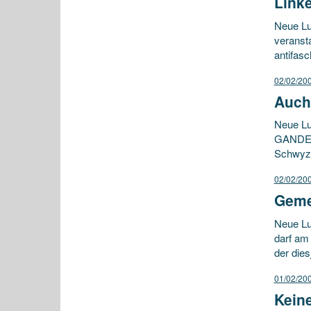
Link
Neue Lu
veranst
antifasc
02/02/20
Auch
Neue Lu
GANDER,
Schwyz 
02/02/20
Geme
Neue Lu
darf am
der dies
01/02/20
Kein