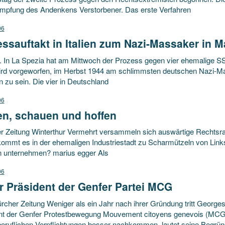
impfung des Andenkens Verstorbener. Das erste Verfahren
06
ssauftakt in Italien zum Nazi-Massaker in M
. In La Spezia hat am Mittwoch der Prozess gegen vier ehemalige S
ird vorgeworfen, im Herbst 1944 am schlimmsten deutschen Nazi-Mass
 zu sein. Die vier in Deutschland
06
en, schauen und hoffen
r Zeitung Winterthur Vermehrt versammeln sich auswärtige Rechtsra
kommt es in der ehemaligen Industriestadt zu Scharmützeln von Lin
 unternehmen? marius egger Als
06
r Präsident der Genfer Partei MCG
cher Zeitung Weniger als ein Jahr nach ihrer Gründung tritt Georges 
nt der Genfer Protestbewegung Mouvement citoyens genevois (MCG)
beruflichen Verpflichtungen besser nachkommen, lautet seine Begrü