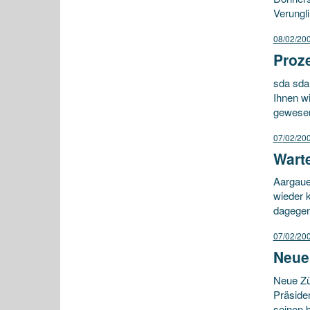
Verungl
08/02/20
Proze
sda sda
Ihnen w
gewesen
07/02/20
Wart
Aargaue
wieder 
dagegen
07/02/20
Neue
Neue Zür
Präside
seinen 