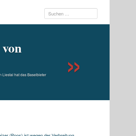
Suchen
Next
nach:
 von
 Liestal hat das Baselbieter
izer (Pnos) ist wegen der Verbreitung