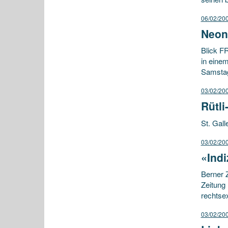
06/02/20
Neon
Blick F
in einem
Samstag 
03/02/20
Rütli
St. Gall
03/02/20
«Indi
Berner 
Zeitung
rechtsex
03/02/20