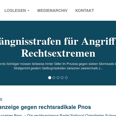
LOSLEGEN
MEDIENARCHIV
KONTAKT
s
ängnisstrafen für Angriff
Rechtsextremen
onto-Schläger müssen teilweise hinter Gitter Im Prozess gegen sieben Skinheads in
Strafgericht gestern Gefängnisstrafen zwischen zweieinhalb J...
06
anzeige gegen rechtsradikale Pnos
zeiger Bern. – Die rechtsextreme Partei National Orientierter Schwe