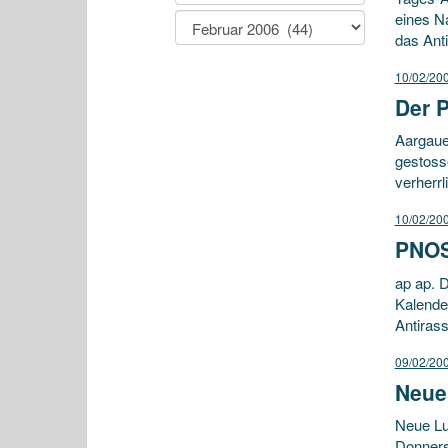
eines N
das Ant
10/02/20
Der P
Aargauer
gestoss
verherrl
10/02/20
PNOS 
ap ap. D
Kalende
Antiras
09/02/20
Neue
Neue Lu
Donners