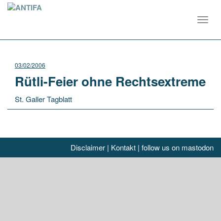
Toggl
navig
03/02/2006
Rütli-Feier ohne Rechtsextreme
St. Galler Tagblatt
Disclaimer
|
Kontakt
|
follow us on mastodon