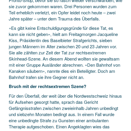
Pronto-Shop, bevor sie so rasch wieder verschwanden, wie
sie zuvor gekommen waren. Drei Personen wurden zum
Teil erheblich verletzt, ein Opfer leidet noch heute – zwei
Jahre später – unter dem Trauma des Überfalls.
«Es gibt keine Entschuldigungsgründe für diese Tat, es
kann sie nicht geben», hielt am Freitagmorgen Jacqueline
Kiss, Präsidentin des Baselbieter Strafgerichts, sieben
jungen Männern im Alter zwischen 20 und 23 Jahren vor.
Sie alle zählten zur Zeit der Tat zur rechtsextremen
Skinhead-Szene. An diesem Abend wollten sie gewaltsam
mit einer Gruppe Ausländer abrechnen. «Den Bahnhof von
Kanaken säubern», nannte dies ein Beteiligter. Doch am
Bahnhof trafen sie ihre Gegner nicht an.
Bruch mit der rechtsextremen Szene?
Für den Überfall, der weit über die Nordwestschweiz hinaus
für Aufsehen gesorgt hatte, sprach das Gericht
Gefängnisstrafen zwischen zweieinhalb Jahren unbedingt
und siebzehn Monaten bedingt aus. In einem Fall wurde
eine unbedingte Strafe zu Gunsten einer ambulanten
Therapie aufgeschoben. Einen Angeklagten wies das