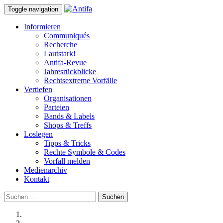
Toggle navigation
Informieren
Communiqués
Recherche
Lautstark!
Antifa-Revue
Jahresrückblicke
Rechtsextreme Vorfälle
Vertiefen
Organisationen
Parteien
Bands & Labels
Shops & Treffs
Loslegen
Tipps & Tricks
Rechte Symbole & Codes
Vorfall melden
Medienarchiv
Kontakt
Suchen
nach: