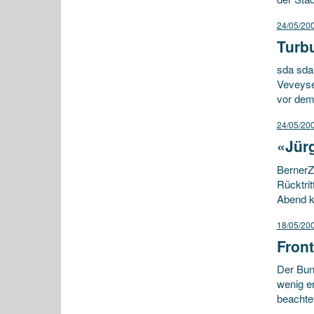
24/05/20
Turbu
sda sda
Veveyse
vor dem
24/05/20
«Jürg
BernerZe
Rücktrit
Abend k
18/05/20
Front
Der Bun
wenig er
beachte