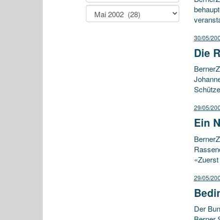
behaupt
veransta
30/05/20
Die R
BernerZ
Johanne
Schütze
29/05/20
Ein 
BernerZ
Rassend
«Zuerst 
29/05/20
Bedin
Der Bun
Berner S