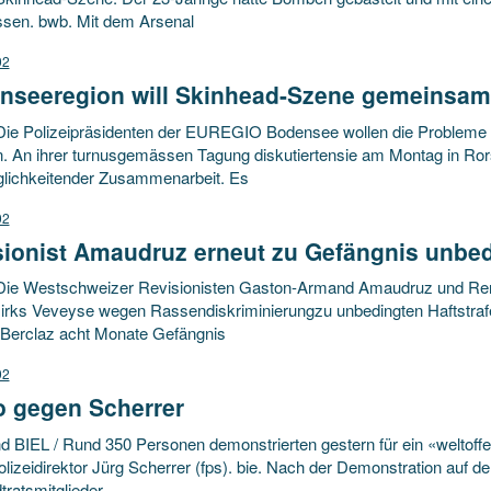
sen. bwb. Mit dem Arsenal
02
nseeregion will Skinhead-Szene gemeinsa
Die Polizeipräsidenten der EUREGIO Bodensee wollen die Problem
. An ihrer turnusgemässen Tagung diskutiertensie am Montag in Ror
lichkeitender Zusammenarbeit. Es
02
ionist Amaudruz erneut zu Gefängnis unbedi
Die Westschweizer Revisionisten Gaston-Armand Amaudruz und Rene
irks Veveyse wegen Rassendiskriminierungzu unbedingten Haftstrafen
Berclaz acht Monate Gefängnis
02
 gegen Scherrer
d BIEL / Rund 350 Personen demonstrierten gestern für ein «weltoffe
olizeidirektor Jürg Scherrer (fps). bie. Nach der Demonstration auf de
tratsmitglieder