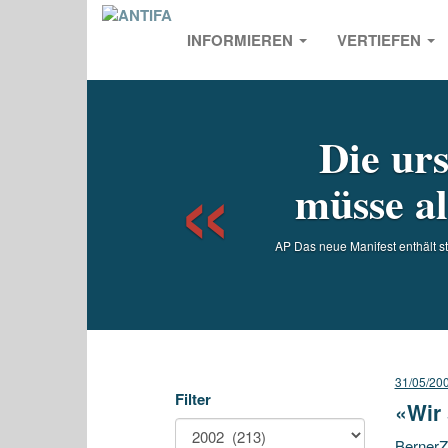
INFORMIEREN
VERTIEFEN
Previou
Die ur
müsse al
AP Das neue Manifest enthält st
31/05/20
Filter
«Wir
BernerZ