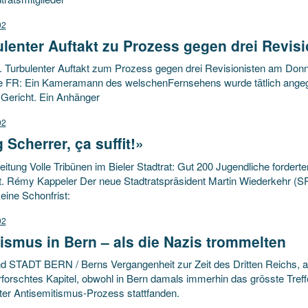
02
lenter Auftakt zu Prozess gegen drei Revisi
. Turbulenter Auftakt zum Prozess gegen drei Revisionisten am Donn
 FR: Ein Kameramann des welschenFernsehens wurde tätlich angegri
Gericht. Ein Anhänger
02
 Scherrer, ça suffit!»
itung Volle Tribünen im Bieler Stadtrat: Gut 200 Jugendliche forder
t. Rémy Kappeler Der neue Stadtratspräsident Martin Wiederkehr (SP)
eine Schonfrist:
02
ismus in Bern – als die Nazis trommelten
d STADT BERN / Berns Vergangenheit zur Zeit des Dritten Reichs, als
forschtes Kapitel, obwohl in Bern damals immerhin das grösste Treffe
ter Antisemitismus-Prozess stattfanden.