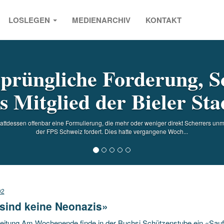
LOSLEGEN
MEDIENARCHIV
KONTAKT
s
sprüngliche Forderung, S
s Mitglied der Bieler Stad
attdessen offenbar eine Formulierung, die mehr oder weniger direkt Scherrers unmit
der FPS Schweiz fordert. Dies hatte vergangene Woch...
02
 sind keine Neonazis»
eitung Am Wochenende finde in der Buchsi Schützenstube ein «Saufg