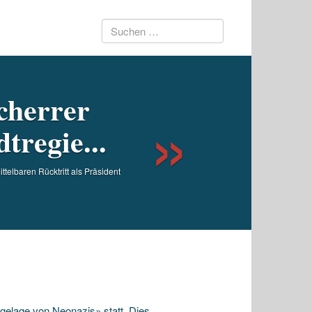
Suchen
Next
nach:
cherrer
tregie...
telbaren Rücktritt als Präsident
elage von Neonazis» statt. Dies