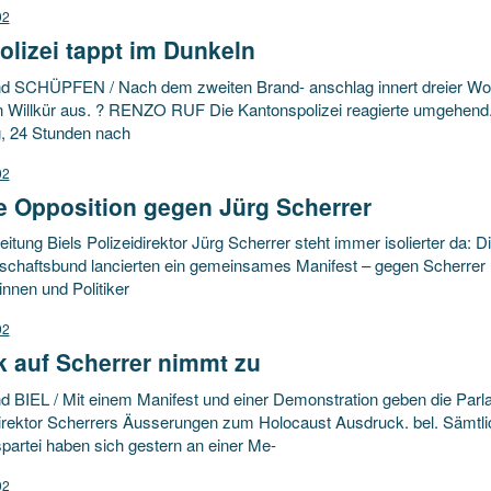
02
olizei tappt im Dunkeln
d SCHÜPFEN / Nach dem zweiten Brand- anschlag innert dreier Woche
n Willkür aus. ? RENZO RUF Die Kantonspolizei reagierte umgehend.
, 24 Stunden nach
02
e Opposition gegen Jürg Scherrer
itung Biels Polizeidirektor Jürg Scherrer steht immer isolierter da: D
chaftsbund lancierten ein gemeinsames Manifest – gegen Scherrer und
rinnen und Politiker
02
k auf Scherrer nimmt zu
d BIEL / Mit einem Manifest und einer Demonstration geben die Parl
direktor Scherrers Äusserungen zum Holocaust Ausdruck. bel. Sämtli
spartei haben sich gestern an einer Me-
02