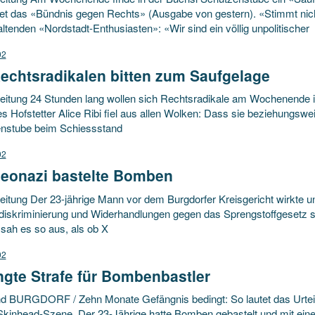
et das «Bündnis gegen Rechts» (Ausgabe von gestern). «Stimmt nicht
ltenden «Nordstadt-Enthusiasten»: «Wir sind ein völlig unpolitischer
02
echtsradikalen bitten zum Saufgelage
eitung 24 Stunden lang wollen sich Rechtsradikale am Wochenende i
s Hofstetter Alice Ribi fiel aus allen Wolken: Dass sie beziehungsw
nstube beim Schiessstand
02
Neonazi bastelte Bomben
eitung Der 23-jährige Mann vor dem Burgdorfer Kreisgericht wirkte 
iskriminierung und Widerhandlungen gegen das Sprengstoffgesetz 
sah es so aus, als ob X
02
gte Strafe für Bombenbastler
d BURGDORF / Zehn Monate Gefängnis bedingt: So lautet das Urteil 
kinhead-Szene. Der 23-Jährige hatte Bomben gebastelt und mit einer 