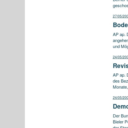
geschos
27/05/20
Bode
AP ap. 
angehen
und Mög
24/05/20
Revis
AP ap. 
des Bez
Monate,
24/05/20
Demo
Der Bun
Bieler P
der Stad