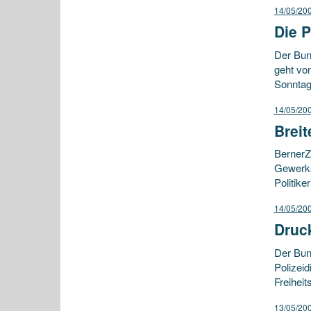
14/05/20
Die P
Der Bun
geht vo
Sonntag
14/05/20
Breit
BernerZe
Gewerks
Politike
14/05/20
Druc
Der Bun
Polizei
Freiheit
13/05/20