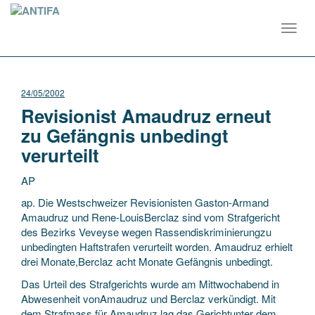
Toggl
navig
24/05/2002
Revisionist Amaudruz erneut
zu Gefängnis unbedingt
verurteilt
AP
ap. Die Westschweizer Revisionisten Gaston-Armand
Amaudruz und Rene-LouisBerclaz sind vom Strafgericht
des Bezirks Veveyse wegen Rassendiskriminierungzu
unbedingten Haftstrafen verurteilt worden. Amaudruz erhielt
drei Monate,Berclaz acht Monate Gefängnis
unbedingt.
Das Urteil des Strafgerichts wurde am Mittwochabend in
Abwesenheit vonAmaudruz und Berclaz verkündigt. Mit
dem Strafmass für Amaudruz lag das Gerichtunter dem