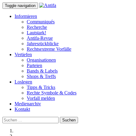
Toggle navigation
Informieren
Communiqués
Recherche
Lautstark!
Antifa-Revue
Jahresrückblicke
Rechtsextreme Vorfälle
Vertiefen
Organisationen
Parteien
Bands & Labels
Shops & Treffs
Loslegen
Tipps & Tricks
Rechte Symbole & Codes
Vorfall melden
Medienarchiv
Kontakt
Suchen
nach: