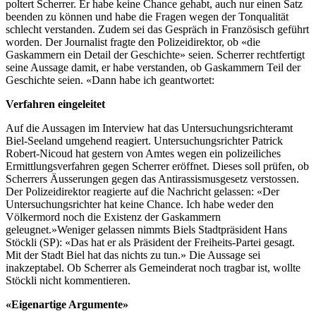
poltert Scherrer. Er habe keine Chance gehabt, auch nur einen Satz
beenden zu können und habe die Fragen wegen der Tonqualität
schlecht verstanden. Zudem sei das Gespräch in Französisch geführt
worden. Der Journalist fragte den Polizeidirektor, ob «die
Gaskammern ein Detail der Geschichte» seien. Scherrer rechtfertigt
seine Aussage damit, er habe verstanden, ob Gaskammern Teil der
Geschichte seien. «Dann habe ich geantwortet:
Verfahren eingeleitet
Auf die Aussagen im Interview hat das Untersuchungsrichteramt
Biel-Seeland umgehend reagiert. Untersuchungsrichter Patrick
Robert-Nicoud hat gestern von Amtes wegen ein polizeiliches
Ermittlungsverfahren gegen Scherrer eröffnet. Dieses soll prüfen, ob
Scherrers Äusserungen gegen das Antirassismusgesetz verstossen.
Der Polizeidirektor reagierte auf die Nachricht gelassen: «Der
Untersuchungsrichter hat keine Chance. Ich habe weder den
Völkermord noch die Existenz der Gaskammern
geleugnet.»Weniger gelassen nimmts Biels Stadtpräsident Hans
Stöckli (SP): «Das hat er als Präsident der Freiheits-Partei gesagt.
Mit der Stadt Biel hat das nichts zu tun.» Die Aussage sei
inakzeptabel. Ob Scherrer als Gemeinderat noch tragbar ist, wollte
Stöckli nicht kommentieren.
«Eigenartige Argumente»