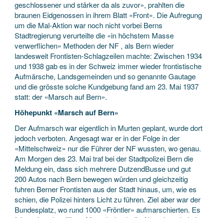
geschlossener und stärker da als zuvor», prahlten die
braunen Eidgenossen in ihrem Blatt «Front». Die Aufregung
um die Mal-Aktion war noch nicht vorbei Berns
Stadtregierung verurteilte die «in höchstem Masse
verwerflichen» Methoden der NF , als Bern wieder
landesweit Frontisten-Schlagzeilen machte: Zwischen 1934
und 1938 gab es in der Schweiz immer wieder frontistische
Aufmärsche, Landsgemeinden und so genannte Gautage
und die grösste solche Kundgebung fand am 23. Mai 1937
statt: der «Marsch auf Bern».
Höhepunkt «Marsch auf Bern»
Der Aufmarsch war eigentlich in Murten geplant, wurde dort
jedoch verboten. Angesagt war er in der Folge in der
«Mittelschweiz» nur die Führer der NF wussten, wo genau.
Am Morgen des 23. Mai traf bei der Stadtpolizei Bern die
Meldung ein, dass sich mehrere DutzendBusse und gut
200 Autos nach Bern bewegen würden und gleichzeitig
fuhren Berner Frontisten aus der Stadt hinaus, um, wie es
schien, die Polizei hinters Licht zu führen. Ziel aber war der
Bundesplatz, wo rund 1000 «Fröntler» aufmarschierten. Es