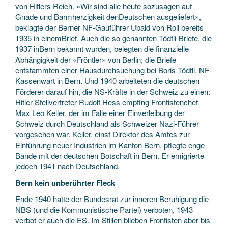
von Hitlers Reich. «Wir sind alle heute sozusagen auf
Gnade und Barmherzigkeit denDeutschen ausgeliefert»,
beklagte der Berner NF-Gauführer Ubald von Roll bereits
1935 in einemBrief. Auch die so genannten Tödtli-Briefe, die
1937 inBern bekannt wurden, belegten die finanzielle
Abhängigkeit der «Fröntler» von Berlin; die Briefe
entstammten einer Hausdurchsuchung bei Boris Tödtli, NF-
Kassenwart in Bern. Und 1940 arbeiteten die deutschen
Förderer darauf hin, die NS-Kräfte in der Schweiz zu einen:
Hitler-Stellvertreter Rudolf Hess empfing Frontistenchef
Max Leo Keller, der im Falle einer Einverleibung der
Schweiz durch Deutschland als Schweizer Nazi-Führer
vorgesehen war. Keller, einst Direktor des Amtes zur
Einführung neuer Industrien im Kanton Bern, pflegte enge
Bande mit der deutschen Botschaft in Bern. Er emigrierte
jedoch 1941 nach Deutschland.
Bern kein unberührter Fleck
Ende 1940 hatte der Bundesrat zur inneren Beruhigung die
NBS (und die Kommunistische Partei) verboten, 1943
verbot er auch die ES. Im Stillen blieben Frontisten aber bis