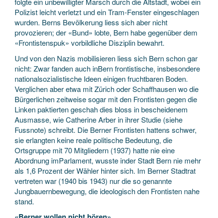
folgte ein unbewilligter Marsch durch die Altstadt, wobei ein
Polizist leicht verletzt und ein Tram-Fenster eingeschlagen
wurden. Berns Bevölkerung liess sich aber nicht
provozieren; der «Bund» lobte, Bern habe gegenüber dem
«Frontistenspuk» vorbildliche Disziplin bewahrt.
Und von den Nazis mobilisieren liess sich Bern schon gar
nicht: Zwar fanden auch inBern frontistische, insbesondere
nationalsozialistische Ideen einigen fruchtbaren Boden.
Verglichen aber etwa mit Zürich oder Schaffhausen wo die
Bürgerlichen zeitweise sogar mit den Frontisten gegen die
Linken paktierten geschah dies bloss in bescheidenem
Ausmasse, wie Catherine Arber in ihrer Studie (siehe
Fussnote) schreibt. Die Berner Frontisten hattens schwer,
sie erlangten keine reale politische Bedeutung, die
Ortsgruppe mit 70 Mitgliedern (1937) hatte nie eine
Abordnung imParlament, wusste inder Stadt Bern nie mehr
als 1,6 Prozent der Wähler hinter sich. Im Berner Stadtrat
vertreten war (1940 bis 1943) nur die so genannte
Jungbauernbewegung, die ideologisch den Frontisten nahe
stand.
«Berner wollen nicht hören»