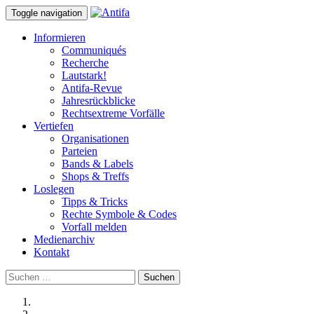
Toggle navigation
Informieren
Communiqués
Recherche
Lautstark!
Antifa-Revue
Jahresrückblicke
Rechtsextreme Vorfälle
Vertiefen
Organisationen
Parteien
Bands & Labels
Shops & Treffs
Loslegen
Tipps & Tricks
Rechte Symbole & Codes
Vorfall melden
Medienarchiv
Kontakt
Suchen
nach: