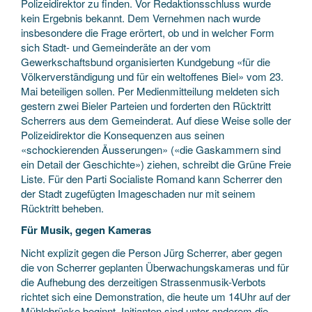
Polizeidirektor zu finden. Vor Redaktionsschluss wurde
kein Ergebnis bekannt. Dem Vernehmen nach wurde
insbesondere die Frage erörtert, ob und in welcher Form
sich Stadt- und Gemeinderäte an der vom
Gewerkschaftsbund organisierten Kundgebung «für die
Völkerverständigung und für ein weltoffenes Biel» vom 23.
Mai beteiligen sollen. Per Medienmitteilung meldeten sich
gestern zwei Bieler Parteien und forderten den Rücktritt
Scherrers aus dem Gemeinderat. Auf diese Weise solle der
Polizeidirektor die Konsequenzen aus seinen
«schockierenden Äusserungen» («die Gaskammern sind
ein Detail der Geschichte») ziehen, schreibt die Grüne Freie
Liste. Für den Parti Socialiste Romand kann Scherrer den
der Stadt zugefügten Imageschaden nur mit seinem
Rücktritt beheben.
Für Musik, gegen Kameras
Nicht explizit gegen die Person Jürg Scherrer, aber gegen
die von Scherrer geplanten Überwachungskameras und für
die Aufhebung des derzeitigen Strassenmusik-Verbots
richtet sich eine Demonstration, die heute um 14Uhr auf der
Mühlebrücke beginnt. Initianten sind unter anderem die