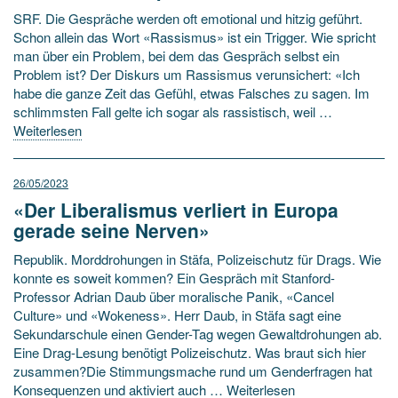
SRF. Die Gespräche werden oft emotional und hitzig geführt.
Schon allein das Wort «Rassismus» ist ein Trigger. Wie spricht
man über ein Problem, bei dem das Gespräch selbst ein
Problem ist? Der Diskurs um Rassismus verunsichert: «Ich
habe die ganze Zeit das Gefühl, etwas Falsches zu sagen. Im
schlimmsten Fall gelte ich sogar als rassistisch, weil …
Weiterlesen
26/05/2023
«Der Liberalismus verliert in Europa
gerade seine Nerven»
Republik. Morddrohungen in Stäfa, Polizeischutz für Drags. Wie
konnte es soweit kommen? Ein Gespräch mit Stanford-
Professor Adrian Daub über moralische Panik, «Cancel
Culture» und «Wokeness». Herr Daub, in Stäfa sagt eine
Sekundar­schule einen Gender-Tag wegen Gewalt­drohungen ab.
Eine Drag-Lesung benötigt Polizei­schutz. Was braut sich hier
zusammen?Die Stimmungsmache rund um Gender­fragen hat
Konsequenzen und aktiviert auch …
Weiterlesen