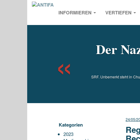
INFORMIEREN
VERTIEFEN
Previou
Der Naz
SRF. Unbemerkt steht in Chur
24/05/2
Kategorien
Reg
2023
Rec