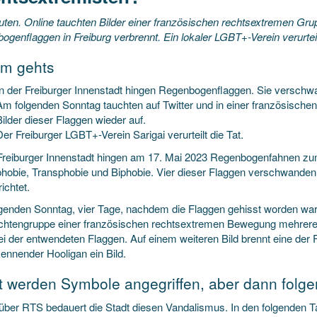
uten. Online tauchten Bilder einer französischen rechtsextremen Grup
genflaggen in Freiburg verbrennt. Ein lokaler LGBT+-Verein verurteilt
m gehts
In der Freiburger Innenstadt hingen Regenbogenflaggen. Sie verschw
Am folgenden Sonntag tauchten auf Twitter und in einer französisch
Bilder dieser Flaggen wieder auf.
Der Freiburger LGBT+-Verein Sarigai verurteilt die Tat.
 Freiburger Innenstadt hingen am 17. Mai 2023 Regenbogenfahnen zu
obie, Transphobie und Biphobie. Vier dieser Flaggen verschwanden
ichtet.
genden Sonntag, vier Tage, nachdem die Flaggen gehisst worden ware
chtengruppe einer französischen rechtsextremen Bewegung mehrere 
i der entwendeten Flaggen. Auf einem weiteren Bild brennt eine der F
kennender Hooligan ein Bild.
t werden Symbole angegriffen, aber dann fol
ber RTS bedauert die Stadt diesen Vandalismus. In den folgenden T