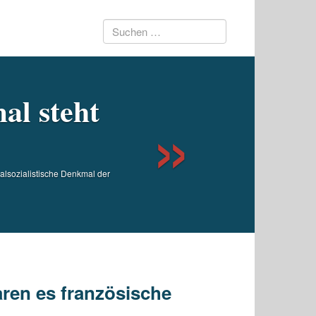
Suchen
Next
nach:
al steht
nalsozialistische Denkmal der
en es französische