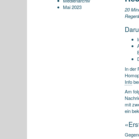
Medienarchiv
Mai 2023
20 Min
Regenbo
Daru
In der
Homoph
Info
ber
Am fol
Nachri
mit zwe
ein be
«Ers
Gegenü