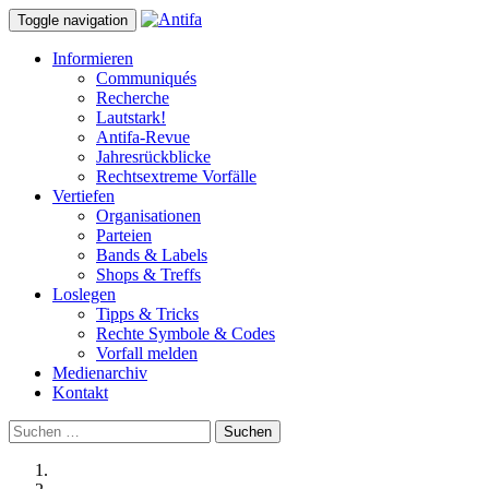
Toggle navigation
Informieren
Communiqués
Recherche
Lautstark!
Antifa-Revue
Jahresrückblicke
Rechtsextreme Vorfälle
Vertiefen
Organisationen
Parteien
Bands & Labels
Shops & Treffs
Loslegen
Tipps & Tricks
Rechte Symbole & Codes
Vorfall melden
Medienarchiv
Kontakt
Suchen
nach: