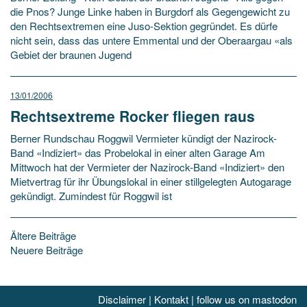
die Pnos? Junge Linke haben in Burgdorf als Gegengewicht zu
den Rechtsextremen eine Juso-Sektion gegründet. Es dürfe
nicht sein, dass das untere Emmental und der Oberaargau «als
Gebiet der braunen Jugend
13/01/2006
Rechtsextreme Rocker fliegen raus
Berner Rundschau Roggwil Vermieter kündigt der Nazirock-
Band «Indiziert» das Probelokal in einer alten Garage Am
Mittwoch hat der Vermieter der Nazirock-Band «Indiziert» den
Mietvertrag für ihr Übungslokal in einer stillgelegten Autogarage
gekündigt. Zumindest für Roggwil ist
Beitragsnavigation
Ältere Beiträge
Neuere Beiträge
Disclaimer
|
Kontakt
|
follow us on mastodon