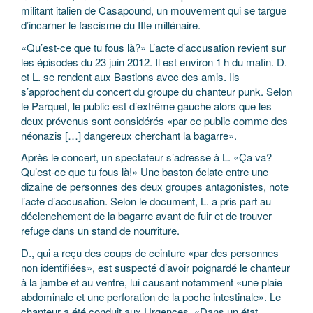
militant italien de Casapound, un mouvement qui se targue
d’incarner le fascisme du IIIe millénaire.
«Qu’est-ce que tu fous là?» L’acte d’accusation revient sur
les épisodes du 23 juin 2012. Il est environ 1 h du matin. D.
et L. se rendent aux Bastions avec des amis. Ils
s’approchent du concert du groupe du chanteur punk. Selon
le Parquet, le public est d’extrême gauche alors que les
deux prévenus sont considérés «par ce public comme des
néonazis […] dangereux cherchant la bagarre».
Après le concert, un spectateur s’adresse à L. «Ça va?
Qu’est-ce que tu fous là!» Une baston éclate entre une
dizaine de personnes des deux groupes antagonistes, note
l’acte d’accusation. Selon le document, L. a pris part au
déclenchement de la bagarre avant de fuir et de trouver
refuge dans un stand de nourriture.
D., qui a reçu des coups de ceinture «par des personnes
non identifiées», est suspecté d’avoir poignardé le chanteur
à la jambe et au ventre, lui causant notamment «une plaie
abdominale et une perforation de la poche intestinale». Le
chanteur a été conduit aux Urgences. «Dans un état