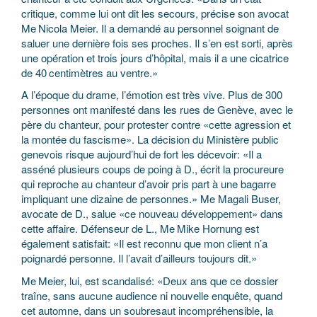
critique, comme lui ont dit les secours, précise son avocat
Me Nicola Meier. Il a demandé au personnel soignant de
saluer une dernière fois ses proches. Il s’en est sorti, après
une opération et trois jours d’hôpital, mais il a une cicatrice
de 40 centimètres au ventre.»
A l’époque du drame, l’émotion est très vive. Plus de 300
personnes ont manifesté dans les rues de Genève, avec le
père du chanteur, pour protester contre «cette agression et
la montée du fascisme». La décision du Ministère public
genevois risque aujourd’hui de fort les décevoir: «Il a
asséné plusieurs coups de poing à D., écrit la procureure
qui reproche au chanteur d’avoir pris part à une bagarre
impliquant une dizaine de personnes.» Me Magali Buser,
avocate de D., salue «ce nouveau développement» dans
cette affaire. Défenseur de L., Me Mike Hornung est
également satisfait: «Il est reconnu que mon client n’a
poignardé personne. Il l’avait d’ailleurs toujours dit.»
Me Meier, lui, est scandalisé: «Deux ans que ce dossier
traîne, sans aucune audience ni nouvelle enquête, quand
cet automne, dans un soubresaut incompréhensible, la