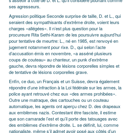
s’asseoir à côté de D. et L. qu’il considère pourtant comme
ses agresseurs.
Agression politique Seconde surprise de taille, D. et L., qui
seraient des sympathisants d’extrême droite, voient leurs
charges «allégées». Il n’est plus question pour la
procureure Rita Sethi-Karam de les poursuivre aujourd’hui
pour tentative de meurtre: L., né en 1985, est renvoyé en
jugement notamment pour rixe. D., qui selon l’acte
d’accusation émis en novembre, «a asséné plusieurs
coups de couteau» au chanteur, un punk d’extrême
gauche, devra répondre de lésions corporelles simples et
de tentative de lésions corporelles grave.
Enfin, ce duo, un Français et un Suisse, devra également
répondre d’une infraction à la Loi fédérale sur les armes, la
police ayant retrouvé chez eux «des armes prohibées».
Outre une matraque, des cartouches ou un couteau
automatique, les agents ont aperçu chez D. des drapeaux
aux emblèmes nazis. Contestant être fasciste, il estime
que son camarade l’est et qu’il porte des tatouages avec
des emblèmes d’extrême droite. L. se définit, lui, comme
nationaliste, même s’il admet avoir posé aux côtés d’un