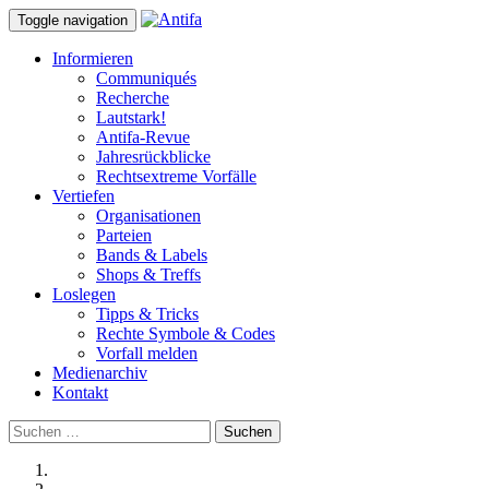
Toggle navigation
Informieren
Communiqués
Recherche
Lautstark!
Antifa-Revue
Jahresrückblicke
Rechtsextreme Vorfälle
Vertiefen
Organisationen
Parteien
Bands & Labels
Shops & Treffs
Loslegen
Tipps & Tricks
Rechte Symbole & Codes
Vorfall melden
Medienarchiv
Kontakt
Suchen
nach: