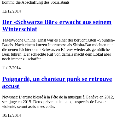
kommt: die Abschaffung des Sozialstaats.
12/12/2014
Der «Schwarze Bär» erwacht aus seinem
Winterschlaf
TagesWoche Online: Einst war es einer der berüchtigsten «Spunten»
Basels. Nach einem kurzen Intermezzo als Shisha-Bar möchten nun
die neuen Pächter den «Schwarzen Bären» wieder als gemütliche
Beiz führen. Der schlechte Ruf von damals macht dem Lokal aber
noch immer zu schaffen.
11/12/2014
Poignardé, un chanteur punk se retrouve
accusé
Newsnet: L’artiste blessé à la Fête de la musique à Genève en 2012,
sera jugé en 2015. Deux prévenus initiaux, suspectés de l’avoir
violenté, seront assis à ses côtés.
10/12/2014