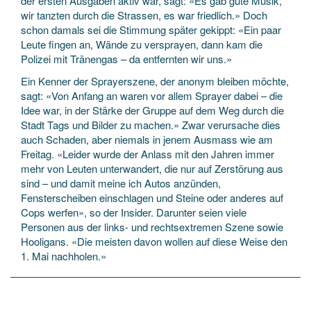
der ersten Ausgaben aktiv war, sagt: «Es gab gute Musik,
wir tanzten durch die Strassen, es war friedlich.» Doch
schon damals sei die Stimmung später gekippt: «Ein paar
Leute fingen an, Wände zu versprayen, dann kam die
Polizei mit Tränengas – da entfernten wir uns.»
Ein Kenner der Sprayerszene, der anonym bleiben möchte,
sagt: «Von Anfang an waren vor allem Sprayer dabei – die
Idee war, in der Stärke der Gruppe auf dem Weg durch die
Stadt Tags und Bilder zu machen.» Zwar verursache dies
auch Schaden, aber niemals in jenem Ausmass wie am
Freitag. «Leider wurde der Anlass mit den Jahren immer
mehr von Leuten unterwandert, die nur auf Zerstörung aus
sind – und damit meine ich Autos an­zünden,
Fensterscheiben einschlagen und Steine oder an­deres auf
Cops werfen», so der ­Insider. Darunter seien viele
Personen aus der links- und rechtsextremen Szene sowie
Hooligans. «Die meisten davon wollen auf diese Weise den
1. Mai nachholen.»