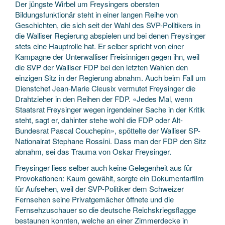
Der jüngste Wirbel um Freysingers obersten
Bildungsfunktionär steht in einer langen Reihe von
Geschichten, die sich seit der Wahl des SVP-Politikers in
die Walliser Regierung abspielen und bei denen Freysinger
stets eine Hauptrolle hat. Er selber spricht von einer
Kampagne der Unterwalliser Freisinnigen gegen ihn, weil
die SVP der Walliser FDP bei den letzten Wahlen den
einzigen Sitz in der Regierung abnahm. Auch beim Fall um
Dienstchef Jean-Marie Cleusix vermutet Freysinger die
Drahtzieher in den Reihen der FDP. «Jedes Mal, wenn
Staatsrat Freysinger wegen irgendeiner Sache in der Kritik
steht, sagt er, dahinter stehe wohl die FDP oder Alt-
Bundesrat Pascal Couchepin», spöttelte der Walliser SP-
Nationalrat Stephane Rossini. Dass man der FDP den Sitz
abnahm, sei das Trauma von Oskar Freysinger.
Freysinger liess selber auch keine Gelegenheit aus für
Provokationen: Kaum gewählt, sorgte ein Dokumentarfilm
für Aufsehen, weil der SVP-Politiker dem Schweizer
Fernsehen seine Privatgemächer öffnete und die
Fernsehzuschauer so die deutsche Reichskriegsflagge
bestaunen konnten, welche an einer Zimmerdecke in