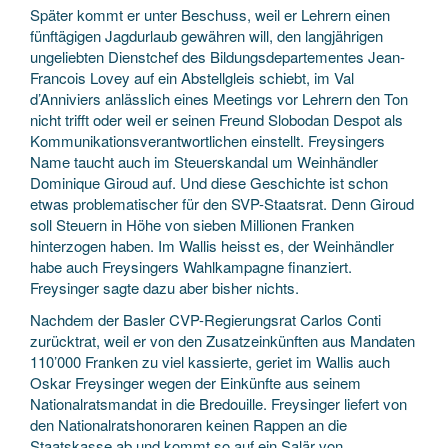
Später kommt er unter Beschuss, weil er Lehrern einen
fünftägigen Jagdurlaub gewähren will, den langjährigen
ungeliebten Dienstchef des Bildungsdepartementes Jean-
Francois Lovey auf ein Abstellgleis schiebt, im Val
d’Anniviers anlässlich eines Meetings vor Lehrern den Ton
nicht trifft oder weil er seinen Freund Slobodan Despot als
Kommunikationsverantwortlichen einstellt. Freysingers
Name taucht auch im Steuerskandal um Weinhändler
Dominique Giroud auf. Und diese Geschichte ist schon
etwas problematischer für den SVP-Staatsrat. Denn Giroud
soll Steuern in Höhe von sieben Millionen Franken
hinterzogen haben. Im Wallis heisst es, der Weinhändler
habe auch Freysingers Wahlkampagne finanziert.
Freysinger sagte dazu aber bisher nichts.
Nachdem der Basler CVP-Regierungsrat Carlos Conti
zurücktrat, weil er von den Zusatzeinkünften aus Mandaten
110’000 Franken zu viel kassierte, geriet im Wallis auch
Oskar Freysinger wegen der Einkünfte aus seinem
Nationalratsmandat in die Bredouille. Freysinger liefert von
den Nationalratshonoraren keinen Rappen an die
Staatskasse ab und kommt so auf ein Salär von