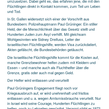
umzusetzen. Dabei geht es, das erfahren jene, die mit den
Flüchtlingen direkt in Kontakt kommen, zum Teil um Leben
und Tod.
In St. Gallen widersetzt sich einer der Vorschrift aus
Bundesbern: Polizeihauptmann Paul Grüninger. Ein stiller
Held, der die Menschlichkeit über das Gesetz stellt und
Hunderten Juden zum Asyl verhilft. Mit gleichsam
Wohlgesinnten wie Sidney Dreifuss, Leiter der
Israelitischen Flüchtlingshilfe, werden Visa zurückdatiert,
Akten gefälscht, die Bundesbehörden getäuscht.
Die Israelitische Flüchtlingshilfe kommt für die Kosten auf,
manche Grenzbewohner helfen zudem mit Kleidern und
Essen – und manche auch als Fluchthelfer über die
Grenze, gratis oder auch mal gegen Geld.
Der Helfer wird entlassen und verurteilt
Paul Grüningers Engagement fliegt noch vor
Kriegsausbruch auf, er wird unehrenhaft und fristlos
entlassen und u. a. wegen Amtsmissbrauchs verurteilt. Nur
in Israel wird seine Courage, Hunderten Flüchtlingen zu
helfen, noch zu Lebzeiten gewürdigt. Verarmt stirbt er 1972