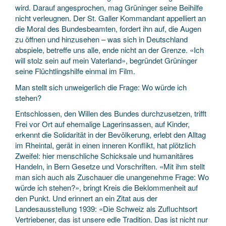
wird. Darauf angesprochen, mag Grüninger seine Beihilfe
nicht verleugnen. Der St. Galler Kommandant appelliert an
die Moral des Bundesbeamten, fordert ihn auf, die Augen
zu öffnen und hinzusehen – was sich in Deutschland
abspiele, betreffe uns alle, ende nicht an der Grenze. «Ich
will stolz sein auf mein Vaterland», begründet Grüninger
seine Flüchtlingshilfe einmal im Film.
Man stellt sich unweigerlich die Frage: Wo würde ich
stehen?
Entschlossen, den Willen des Bundes durchzusetzen, trifft
Frei vor Ort auf ehemalige Lagerinsassen, auf Kinder,
erkennt die Solidarität in der Bevölkerung, erlebt den Alltag
im Rheintal, gerät in einen inneren Konflikt, hat plötzlich
Zweifel: hier menschliche Schicksale und humanitäres
Handeln, in Bern Gesetze und Vorschriften. «Mit ihm stellt
man sich auch als Zuschauer die unangenehme Frage: Wo
würde ich stehen?», bringt Kreis die Beklommenheit auf
den Punkt. Und erinnert an ein Zitat aus der
Landesausstellung 1939: «Die Schweiz als Zufluchtsort
Vertriebener, das ist unsere edle Tradition. Das ist nicht nur