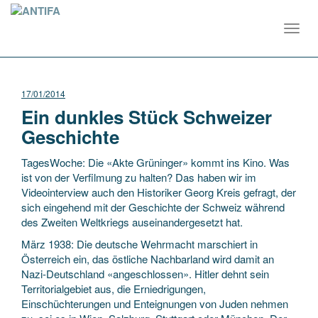
Toggl
navig
17/01/2014
Ein dunkles Stück Schweizer
Geschichte
TagesWoche: Die «Akte Grüninger» kommt ins Kino. Was
ist von der Verfilmung zu halten? Das haben wir im
Videointerview auch den Historiker Georg Kreis gefragt, der
sich eingehend mit der Geschichte der Schweiz während
des Zweiten Weltkriegs auseinandergesetzt hat.
März 1938: Die deutsche Wehrmacht marschiert in
Österreich ein, das östliche Nachbarland wird damit an
Nazi-Deutschland «angeschlossen». Hitler dehnt sein
Territorial­gebiet aus, die Erniedrigungen,
Einschüchterungen und Enteignungen von Juden nehmen