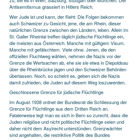
zu, sei es in Wien, Salzburg, Stuttgart oder München. Der
Antisemitismus grassiert in Hitlers Reich.
Wer Jude ist und kann, der flieht: Die Folgen bekommen
auch Schweizer zu Gesicht, jene, die am Rhein, dieser
natürlichen Grenze zwischen den Ländern, leben. Allein im
St. Galler Rheintal treffen täglich jüdische Flüchtlinge ein,
die meisten aus Österreich. Manche mit gültigem Visum.
Manche mit gefälschtem. Viele ohne. Jenen, die den
offiziellen Fluchtweg wählen, nehmen die Nazis vor der
Grenze die Wertsachen ab, ehe sie sie etwa in Diepoldsau
über die Rheinbrücke jagen und den Schweizer Behörden
überlassen. Noch, so scheint es, geben sich die Nazis
damit zufrieden, die Juden auf diesem Weg loszuwerden.
Geschlossene Grenze für jüdische Flüchtlinge
Im August 1938 ordnet der Bundesrat die Schliessung der
Grenze für Flüchtlinge aus dem Dritten Reich an.
Fatalerweise legt man es sich in Bern so zurecht, dass die
Juden religiöse und nicht politische Flüchtlinge seien und
daher nicht dem Asylrecht unterstünden. Grenzwächter
sind angehalten, die restriktive Politik des Bundes