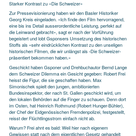
Starker Kontrast zu «Die Schweizer»
Zur Pressevisionierung haben wir den Basler Historiker
Georg Kreis eingeladen. «Ich finde den Film hervorragend,
eine bis ins Detail ausserordentliche Leistung, perfekt auf
die Leinwand gebracht», sagt er nach der Vorführung
begeistert und lobt Gsponsers Umsetzung des historischen
Stoffs als «sehr eindrücklichen Kontrast zu den unseligen
historischen Filmen, die wir unlängst als ‹Die Schweizer›
präsentiert bekommen haben.»
Geschickt haben Gsponer und Drehbuchautor Bernd Lange
dem Schweizer Dilemma ein Gesicht gegeben: Robert Frei
heisst die Figur, die sie geschaffen haben. Max
Simonischek spielt den jungen, ambitionierten
Bundesinspektor, der nach St. Gallen geschickt wird, um
den lokalen Behörden auf die Finger zu schauen. Denn dort
im Osten, hat Heinrich ­Rothmund (Robert Hunger-Bühler),
der Chef der Eidgenös­sischen Fremdenpolizei, festgestellt,
reisst der Flüchtlingsstrom einfach nicht ab.
Warum? Frei ahnt es bald: Weil hier nach eigenem
Gewissen statt nach dem eigentlichen Gesetz gehandelt