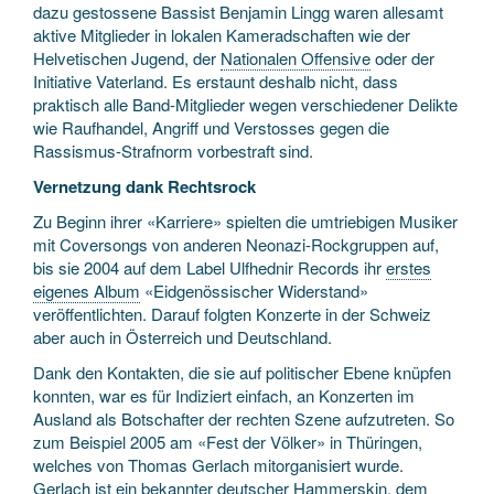
dazu gestossene Bassist Benjamin Lingg waren allesamt
aktive Mitglieder in lokalen Kameradschaften wie der
Helvetischen Jugend, der
Nationalen Offensive
oder der
Initiative Vaterland. Es erstaunt deshalb nicht, dass
praktisch alle Band-Mitglieder wegen verschiedener Delikte
wie Raufhandel, Angriff und Verstosses gegen die
Rassismus-Strafnorm vorbestraft sind.
Vernetzung dank Rechtsrock
Zu Beginn ihrer «Karriere» spielten die umtriebigen Musiker
mit Coversongs von anderen Neonazi-Rockgruppen auf,
bis sie 2004 auf dem Label Ulfhednir Records ihr
erstes
eigenes Album
«Eidgenössischer Widerstand»
veröffentlichten. Darauf folgten Konzerte in der Schweiz
aber auch in Österreich und Deutschland.
Dank den Kontakten, die sie auf politischer Ebene knüpfen
konnten, war es für Indiziert einfach, an Konzerten im
Ausland als Botschafter der rechten Szene aufzutreten. So
zum Beispiel 2005 am «Fest der Völker» in Thüringen,
welches von Thomas Gerlach mitorganisiert wurde.
Gerlach ist ein bekannter deutscher Hammerskin, dem