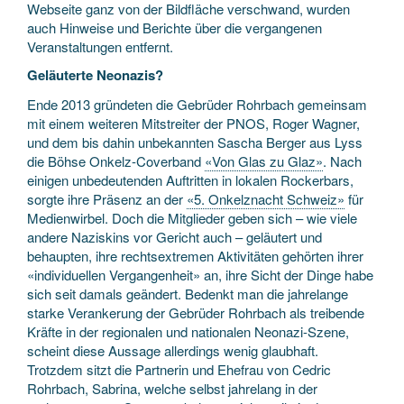
Webseite ganz von der Bildfläche verschwand, wurden
auch Hinweise und Berichte über die vergangenen
Veranstaltungen entfernt.
Geläuterte Neonazis?
Ende 2013 gründeten die Gebrüder Rohrbach gemeinsam
mit einem weiteren Mitstreiter der PNOS, Roger Wagner,
und dem bis dahin unbekannten Sascha Berger aus Lyss
die Böhse Onkelz-Coverband
«Von Glas zu Glaz»
. Nach
einigen unbedeutenden Auftritten in lokalen Rockerbars,
sorgte ihre Präsenz an der
«5. Onkelznacht Schweiz»
für
Medienwirbel. Doch die Mitglieder geben sich – wie viele
andere Naziskins vor Gericht auch – geläutert und
behaupten, ihre rechtsextremen Aktivitäten gehörten ihrer
«individuellen Vergangenheit» an, ihre Sicht der Dinge habe
sich seit damals geändert. Bedenkt man die jahrelange
starke Verankerung der Gebrüder Rohrbach als treibende
Kräfte in der regionalen und nationalen Neonazi-Szene,
scheint diese Aussage allerdings wenig glaubhaft.
Trotzdem sitzt die Partnerin und Ehefrau von Cedric
Rohrbach, Sabrina, welche selbst jahrelang in der