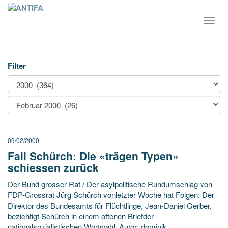
Toggl
navig
Filter
09/02/2000
Fall Schürch: Die «trägen Typen»
schiessen zurück
Der Bund grosser Rat / Der asylpolitische Rundumschlag von
FDP-Grossrat Jürg Schürch vonletzter Woche hat Folgen: Der
Direktor des Bundesamts für Flüchtlinge, Jean-Daniel Gerber,
bezichtigt Schürch in einem offenen Briefder
nationalsozialistischen Wortwahl. Autor: dominik