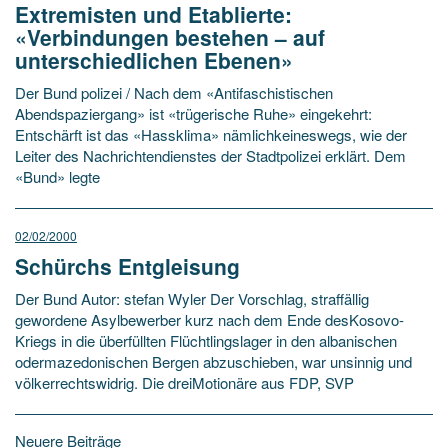
Extremisten und Etablierte:
«Verbindungen bestehen – auf
unterschiedlichen Ebenen»
Der Bund polizei / Nach dem «Antifaschistischen
Abendspaziergang» ist «trügerische Ruhe» eingekehrt:
Entschärft ist das «Hassklima» nämlichkeineswegs, wie der
Leiter des Nachrichtendienstes der Stadtpolizei erklärt. Dem
«Bund» legte
02/02/2000
Schürchs Entgleisung
Der Bund Autor: stefan Wyler Der Vorschlag, straffällig
gewordene Asylbewerber kurz nach dem Ende desKosovo-
Kriegs in die überfüllten Flüchtlingslager in den albanischen
odermazedonischen Bergen abzuschieben, war unsinnig und
völkerrechtswidrig. Die dreiMotionäre aus FDP, SVP
Beitragsnavigation
Neuere Beiträge