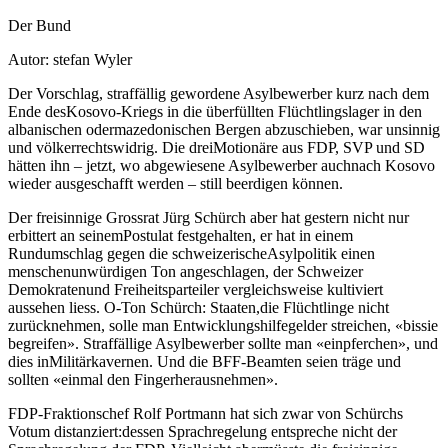
Der Bund
Autor: stefan Wyler
Der Vorschlag, straffällig gewordene Asylbewerber kurz nach dem
Ende desKosovo-Kriegs in die überfüllten Flüchtlingslager in den
albanischen odermazedonischen Bergen abzuschieben, war unsinnig
und völkerrechtswidrig. Die dreiMotionäre aus FDP, SVP
und SD
hätten ihn – jetzt, wo abgewiesene Asylbewerber auchnach Kosovo
wieder ausgeschafft werden – still beerdigen können.
Der freisinnige Grossrat Jürg Schürch aber hat gestern nicht nur
erbittert an seinemPostulat festgehalten, er hat in einem
Rundumschlag gegen die schweizerischeAsylpolitik einen
menschenunwürdigen Ton angeschlagen, der Schweizer
Demokratenund Freiheitsparteiler vergleichsweise kultiviert
aussehen liess. O-Ton Schürch: Staaten,die Flüchtlinge nicht
zurücknehmen, solle man Entwicklungshilfegelder streichen, «bissie
begreifen». Straffällige Asylbewerber sollte man «einpferchen», und
dies inMilitärkavernen. Und die BFF-Beamten seien träge und
sollten «einmal den Fingerherausnehmen».
FDP-Fraktionschef Rolf Portmann hat sich zwar von Schürchs
Votum distanziert:dessen Sprachregelung entspreche nicht der