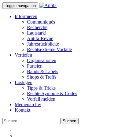
Toggle navigation
Informieren
Communiqués
Recherche
Lautstark!
Antifa-Revue
Jahresrückblicke
Rechtsextreme Vorfälle
Vertiefen
Organisationen
Parteien
Bands & Labels
Shops & Treffs
Loslegen
Tipps & Tricks
Rechte Symbole & Codes
Vorfall melden
Medienarchiv
Kontakt
Suchen
nach: