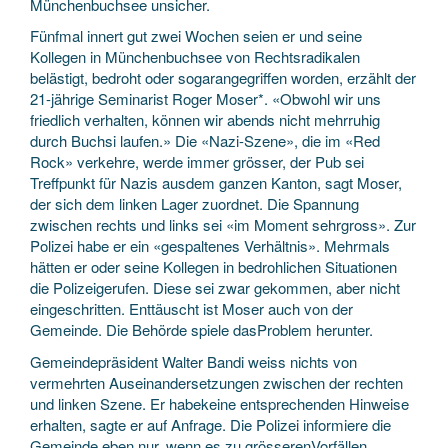
Münchenbuchsee unsicher.
Fünfmal innert gut zwei Wochen seien er und seine
Kollegen in Münchenbuchsee von Rechtsradikalen
belästigt, bedroht oder sogarangegriffen worden, erzählt der
21-jährige Seminarist Roger Moser*. «Obwohl wir uns
friedlich verhalten, können wir abends nicht mehrruhig
durch Buchsi laufen.» Die «Nazi-Szene», die im «Red
Rock» verkehre, werde immer grösser, der Pub sei
Treffpunkt für Nazis ausdem ganzen Kanton, sagt Moser,
der sich dem linken Lager zuordnet. Die Spannung
zwischen rechts und links sei «im Moment sehrgross». Zur
Polizei habe er ein «gespaltenes Verhältnis». Mehrmals
hätten er oder seine Kollegen in bedrohlichen Situationen
die Polizeigerufen. Diese sei zwar gekommen, aber nicht
eingeschritten. Enttäuscht ist Moser auch von der
Gemeinde. Die Behörde spiele dasProblem herunter.
Gemeindepräsident Walter Bandi weiss nichts von
vermehrten Auseinandersetzungen zwischen der rechten
und linken Szene. Er habekeine entsprechenden Hinweise
erhalten, sagte er auf Anfrage. Die Polizei informiere die
Gemeinde eben nur, wenn es zu grösserenVorfällen